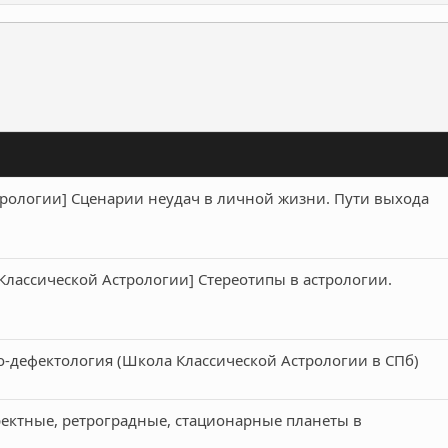
ронная почта
Ссылка
трологии] Сценарии неудач в личной жизни. Пути выхода
Классической Астрологии] Стереотипы в астрологии.
о-дефектология (Школа Классической Астрологии в СПб)
ректные, ретроградные, стационарные планеты в