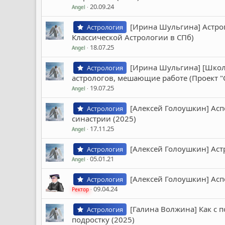
20.09.24
Angel
[Ирина Шульгина] Астро
Астрология
Классической Астрологии в СПб)
18.07.25
Angel
[Ирина Шульгина] [Школ
Астрология
астрологов, мешающие работе (Проект "
19.07.25
Angel
[Алексей Голоушкин] Асп
Астрология
синастрии (2025)
17.11.25
Angel
[Алексей Голоушкин] Аст
Астрология
05.01.21
Angel
[Алексей Голоушкин] Аспе
Астрология
09.04.24
Ректор
[Галина Волжина] Как с
Астрология
подростку (2025)