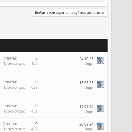
Войдите или зарегистрируйтесь для ответа.
Ответы
0
24.10.25
Просмотры
195
Angel
Ответы
0
15.03.25
Просмотры
689
Angel
Ответы
0
19.07.25
Просмотры
451
Angel
Ответы
0
20.09.24
Просмотры
497
Angel