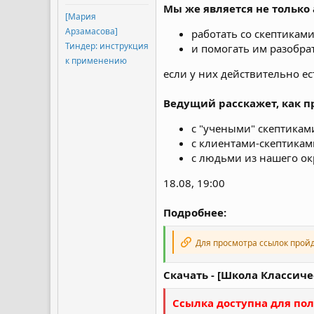
Мы же является не только
[Мария
Арзамасова]
работать со скептикам
Тиндер: инструкция
и помогать им разобрат
к применению
если у них действительно ес
Ведущий расскажет, как п
с "учеными" скептикам
с клиентами-скептикам
с людьми из нашего окр
18.08, 19:00
Подробнее:
Для просмотра ссылок прой
Скачать - [Школа Классиче
Ссылка доступна для пол