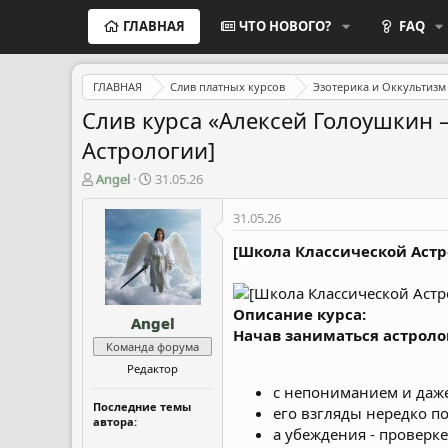
ГЛАВНАЯ
ЧТО НОВОГО?
FAQ
ГЛАВНАЯ
Слив платных курсов
Эзотерика и Оккультизм
Слив курса «Алексей Голоушкин 
Астрологии]
А
Д
Angel
31.05.26
в
а
т
т
31.05.26
о
а
р
н
[Школа Классической Астр
т
а
е
ч
м
а
Описание курса:
Angel
ы
л
Начав заниматься астроло
а
Команда форума
Редактор
с непониманием и даж
Последние темы
его взгляды нередко п
автора:
а убеждения - проверке