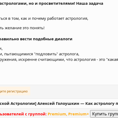
 астрологами, но и просветителями! Наша задача
и
ься в том, как и почему работает астрология,
ть желание это понять!
равильно вести подобные диалоги
и,
и, пытающимися "подловить" астролога,
ужения, искренне считающими, что астрология - это "какая-
дите регистрацию
ской Астрологии] Алексей Голоушкин ― Как астрологу п
ьзователей с группой:
Premium, Premium+