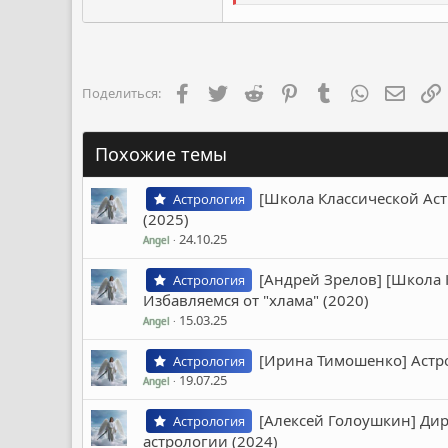
Facebook
Twitter
Reddit
Pinterest
Tumblr
WhatsApp
Элект
Поделиться:
Похожие темы
[Школа Классической Ас
Астрология
(2025)
24.10.25
Angel
[Андрей Зрелов] [Школа 
Астрология
Избавляемся от "хлама" (2020)
15.03.25
Angel
[Ирина Тимошенко] Астр
Астрология
19.07.25
Angel
[Алексей Голоушкин] Ди
Астрология
астрологии (2024)