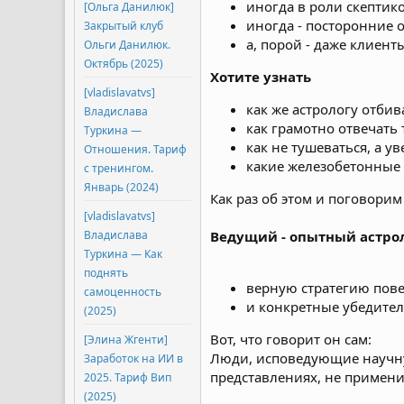
иногда в роли скептик
[Ольга Данилюк]
иногда - посторонние 
Закрытый клуб
а, порой - даже клиент
Ольги Данилюк.
Октябрь (2025)
Хотите узнать
[vladislavatvs]
как же астрологу отбив
Владислава
как грамотно отвечать 
Туркина ―
как не тушеваться, а у
Отношения. Тариф
какие железобетонные 
с тренингом.
Январь (2024)
Как раз об этом и поговорим
[vladislavatvs]
Владислава
Ведущий - опытный астро
Туркина ― Как
поднять
верную стратегию пов
самоценность
и конкретные убедител
(2025)
Вот, что говорит он сам:
[Элина Жгенти]
Люди, исповедующие научную
Заработок на ИИ в
представлениях, не примени
2025. Тариф Вип
(2025)