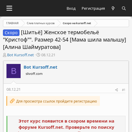
Вход
Регистрация
ГЛАВНАЯ
Слив платных курсов
Скоро на kursoff.net
[Шитьё] Женское термобельё
Скоро
"Кристоф"". Размер 42-54 [Мама шила малышу]
[Алина Шаймуратова]
А
Д
Bot Kursoff.net
08.12.21
в
а
т
т
Bot Kursoff.net
B
о
а
slivoff.com
р
н
т
а
е
ч
08.12.21
#1
м
а
ы
л
Для просмотра ссылок пройдите регистрацию
а
Этот курс появится в скором времени на
форуме Kursoff.net. Проверьте по поиску