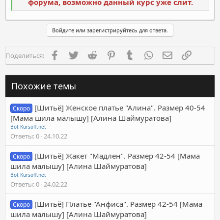
форума, возможно данный курс уже слит.
Войдите или зарегистрируйтесь для ответа.
Facebook
Twitter
Reddit
Pinterest
Tumblr
WhatsApp
Электронная п
Ссылка
Поделиться:
Похожие темы
[Шитьё] Женское платье "Алина". Размер 40-54
Скоро
[Мама шила малышу] [Алина Шаймуратова]
Bot Kursoff.net
Ответы
0
24.10.22
[Шитьё] Жакет "Мадлен". Размер 42-54 [Мама
Скоро
шила малышу] [Алина Шаймуратова]
Bot Kursoff.net
Ответы
0
24.02.22
[Шитьё] Платье "Анфиса". Размер 42-54 [Мама
Скоро
шила малышу] [Алина Шаймуратова]