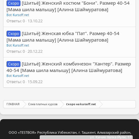
[Шитьё] Женский костюм "Бони". Размер 40-54
Скоро
[Мама шила малышу] [Алина Шаймуратова]
Bot Kursoff.net
Ответы
0
13.10.22
[Шитьё] Женская юбка "Пат". Размер 40-54
Скоро
[Мама шила малышу] [Алина Шаймуратова]
Bot Kursoff.net
Ответы
0
20.12.22
[Шитьё] Женский комбинезон "Хантер". Размер
Скоро
40-54 [Мама шила малышу] [Алина Шаймуратова]
Bot Kursoff.net
Ответы
0
15.09.22
ГЛАВНАЯ
Слив платных курсов
Скоро на kursoff.net
ООО «TESTBOR» Республика Узбекистан, г. Ташкент, Алмазарский район,
ул. Кичик Халка Йули, 17