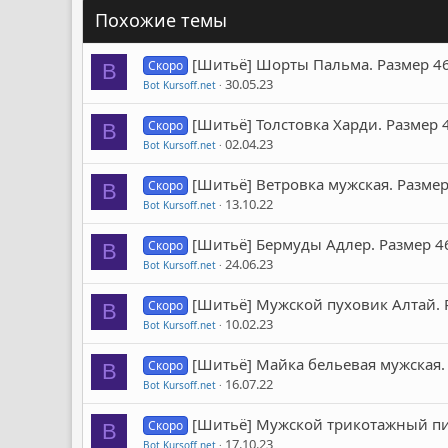
Похожие темы
[Шитьё] Шорты Пальма. Размер 46-5
Скоро
B
30.05.23
Bot Kursoff.net
[Шитьё] Толстовка Харди. Размер 46
Скоро
B
02.04.23
Bot Kursoff.net
[Шитьё] Ветровка мужская. Размер 
Скоро
B
13.10.22
Bot Kursoff.net
[Шитьё] Бермуды Адлер. Размер 46-
Скоро
B
24.06.23
Bot Kursoff.net
[Шитьё] Мужской пуховик Алтай. Ра
Скоро
B
10.02.23
Bot Kursoff.net
[Шитьё] Майка бельевая мужская. Р
Скоро
B
16.07.22
Bot Kursoff.net
[Шитьё] Мужской трикотажный пидж
Скоро
B
17.10.23
Bot Kursoff.net