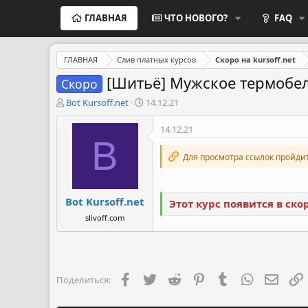
ГЛАВНАЯ
ЧТО НОВОГО?
FAQ
ГЛАВНАЯ
Слив платных курсов
Скоро на kursoff.net
[Шитьё] Мужское термобелье
Скоро
А
Д
Bot Kursoff.net
14.12.21
в
а
т
т
14.12.21
о
а
B
р
н
Для просмотра ссылок пройди
т
а
е
ч
м
а
Bot Kursoff.net
ы
л
Этот курс появится в ск
а
slivoff.com
Facebook
Twitter
Reddit
Pinterest
Tumblr
WhatsApp
Элект
Поделиться: