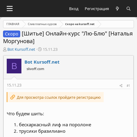
Вход
Регистрация
ГЛАВНАЯ
Слив платных курсов
Скоро на kursoff.net
[Шитье] Онлайн-курс "Лю-Блю" [Наталья
Скоро
Моргунова]
А
Д
Bot Kursoff.net
15.11.23
в
а
т
т
Bot Kursoff.net
B
о
а
slivoff.com
р
н
т
а
е
ч
15.11.23
#1
м
а
ы
л
Для просмотра ссылок пройдите регистрацию
а
Что будем шить:
бескаркасный лиф на поролоне
трусики бразилиано