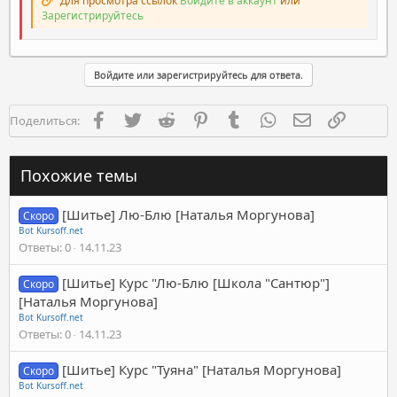
Для просмотра ссылок
Войдите в аккаунт
или
Зарегистрируйтесь
Войдите или зарегистрируйтесь для ответа.
Facebook
Twitter
Reddit
Pinterest
Tumblr
WhatsApp
Электронная п
Ссылка
Поделиться:
Похожие темы
[Шитье] Лю-Блю [Наталья Моргунова]
Скоро
Bot Kursoff.net
Ответы
0
14.11.23
[Шитье] Курс "Лю-Блю [Школа "Сантюр"]
Скоро
[Наталья Моргунова]
Bot Kursoff.net
Ответы
0
14.11.23
[Шитье] Курс "Туяна" [Наталья Моргунова]
Скоро
Bot Kursoff.net