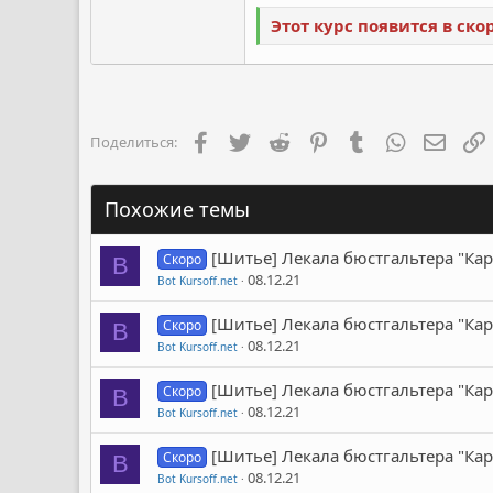
Этот курс появится в ск
Facebook
Twitter
Reddit
Pinterest
Tumblr
WhatsApp
Элект
Поделиться:
Похожие темы
[Шитье] Лекала бюстгальтера "Кар
Скоро
B
08.12.21
Bot Kursoff.net
[Шитье] Лекала бюстгальтера "Кар
Скоро
B
08.12.21
Bot Kursoff.net
[Шитье] Лекала бюстгальтера "Кар
Скоро
B
08.12.21
Bot Kursoff.net
[Шитье] Лекала бюстгальтера "Кар
Скоро
B
08.12.21
Bot Kursoff.net