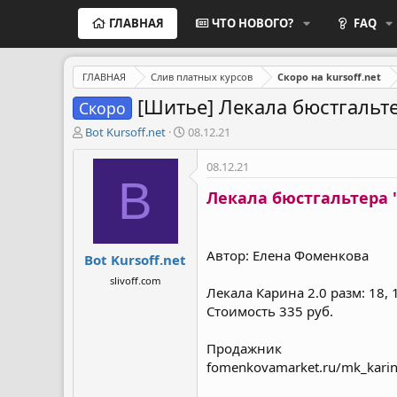
ГЛАВНАЯ
ЧТО НОВОГО?
FAQ
ГЛАВНАЯ
Слив платных курсов
Скоро на kursoff.net
[Шитье] Лекала бюстгальте
Скоро
А
Д
Bot Kursoff.net
08.12.21
в
а
т
т
08.12.21
о
а
B
р
н
Лекала бюстгальтера "
т
а
е
ч
м
а
Автор: Елена Фоменкова
Bot Kursoff.net
ы
л
а
slivoff.com
Лекала Карина 2.0 разм: 18, 
Стоимость 335 руб.
Продажник
fomenkovamarket.ru/mk_kar