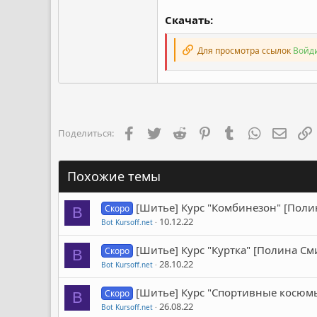
Скачать:
Для просмотра ссылок
Войди
Facebook
Twitter
Reddit
Pinterest
Tumblr
WhatsApp
Элект
Поделиться:
Похожие темы
[Шитье] Курс "Комбинезон" [Пол
Скоро
B
10.12.22
Bot Kursoff.net
[Шитье] Курс "Куртка" [Полина С
Скоро
B
28.10.22
Bot Kursoff.net
[Шитье] Курс "Спортивные косюм
Скоро
B
26.08.22
Bot Kursoff.net