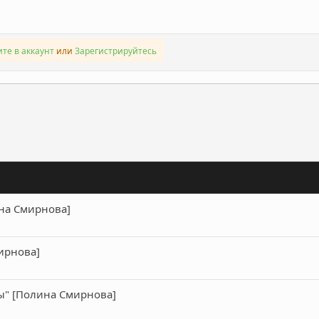
те в аккаунт
или
Зарегистрируйтесь
ронная почта
Ссылка
ина Смирнова]
мирнова]
ы" [Полина Смирнова]