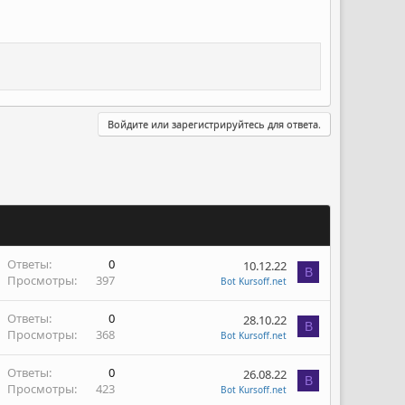
Войдите или зарегистрируйтесь для ответа.
Ответы
0
10.12.22
B
Просмотры
397
Bot Kursoff.net
Ответы
0
28.10.22
B
Просмотры
368
Bot Kursoff.net
Ответы
0
26.08.22
B
Просмотры
423
Bot Kursoff.net