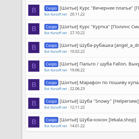
[Шитье] Курс "Вечернее платье" 
Скоро
B
20.11.22
Bot Kursoff.net
[Шитье] Курс "Куртка" [Полинс См
Скоро
B
27.10.22
Bot Kursoff.net
[Шитье] Шуба-рубашка [angel_a_dr
Скоро
B
10.02.22
Bot Kursoff.net
[Шитье] Пальто / шуба Fallon. Выкр
Скоро
B
19.06.22
Bot Kursoff.net
[Шитье] Марафон по пошиву купа
Скоро
B
22.06.23
Bot Kursoff.net
[Шитьё] Шуба "Snowy" [Helpersew]
Скоро
B
12.11.22
Bot Kursoff.net
[Шитьё] Шуба-кокон [lekala.shop]
Скоро
B
14.01.22
Bot Kursoff.net