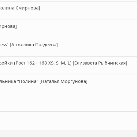
[Полина Смирнова]
ирнова]
ess] [Анжелика Поздеева]
ойки (Рост 162 - 168 XS, S, M, L) [Елизавета Рыбчинская]
льника "Полина" [Наталья Моргунова]