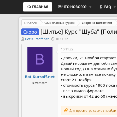
ГЛАВНАЯ
ЧТО НОВОГО?
FAQ
ГЛАВНАЯ
Слив платных курсов
Скоро на kursoff.net
[Шитье] Курс "Шуба" [Пол
Скоро
А
Д
Bot Kursoff.net
10.11.22
в
а
т
т
10.11.22
о
а
B
р
н
Девочки, 21 ноября стартует
т
а
Давайте сошьём для себя сам
е
ч
новый год!) Она отлично бу
м
а
не сложно, я вам всё покажу 
Bot Kursoff.net
ы
л
старт 21 ноября
а
slivoff.com
- стоимость курса 1900 пока
- все в видео-формате
- выкройки от 42 до 60 (женск
Для просмотра ссылок пройди