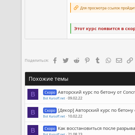
Для просмотра ссылок пройди
Этот курс появится в ск
Facebook
Twitter
Reddit
Pinterest
Tumblr
WhatsApp
Элект
Поделиться:
Похожие темы
Авторский курс по бетону от Conc
Скоро
B
09.02.22
Bot Kursoff.net
[Декор] Авторский курс по бетону
Скоро
B
10.02.22
Bot Kursoff.net
Как восстановиться после разрыв
Скоро
B
21.08.23
Bot Kursoff.net