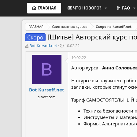
ГЛАВНАЯ
ЧТО НОВОГО?
FAQ
ГЛАВНАЯ
Слив платных курсов
Скоро на kursoff.net
[Шитье] Авторский курс по
Скоро
А
Д
Bot Kursoff.net
10.02.22
в
а
т
т
10.02.22
о
а
B
р
н
Автор курса -
Анна Соловье
т
а
е
ч
На курсе вы научитесь рабо
м
а
заливки, которые станут ос
Bot Kursoff.net
ы
л
а
slivoff.com
Тариф САМОСТОЯТЕЛЬНЫЙ вк
Техника безопасности 
Инструменты и матери
Формы. Альтернативы с