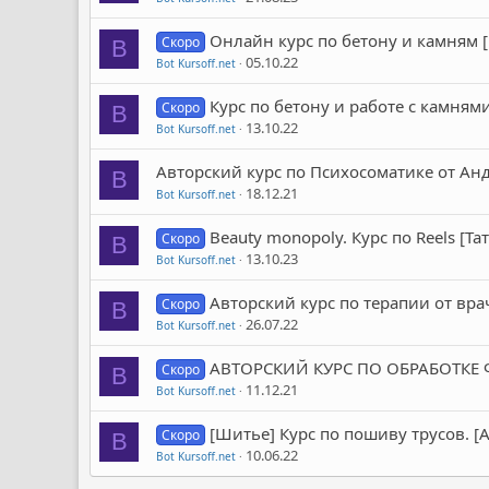
Онлайн курс по бетону и камням [
Скоро
B
05.10.22
Bot Kursoff.net
Курс по бетону и работе с камням
Скоро
B
13.10.22
Bot Kursoff.net
Авторский курс по Психосоматике от Ан
B
18.12.21
Bot Kursoff.net
Beauty monopoly. Курс по Reels [Т
Скоро
B
13.10.23
Bot Kursoff.net
Авторский курс по терапии от вра
Скоро
B
26.07.22
Bot Kursoff.net
АВТОРСКИЙ КУРС ПО ОБРАБОТКЕ Ф
Скоро
B
11.12.21
Bot Kursoff.net
[Шитье] Курс по пошиву трусов. [
Скоро
B
10.06.22
Bot Kursoff.net