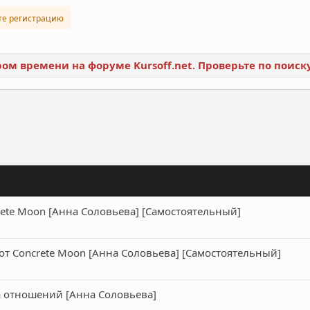
те регистрацию
ором времени на форуме Kursoff.net. Проверьте по поис
ронная почта
Ссылка
rete Moon [Анна Соловьева] [Самостоятельный]
 от Concrete Moon [Анна Соловьева] [Самостоятельный]
а отношений [Анна Соловьева]