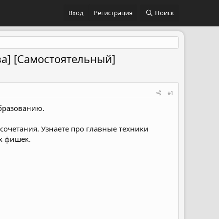
Вход
Регистрация
Поиск
ва] [Самостоятельный]
#1
образованию.
 сочетания. Узнаете про главные техники
х фишек.