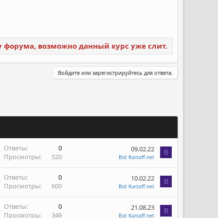
ку форума, возможно данный курс уже слит.
Войдите или зарегистрируйтесь для ответа.
Ответы
0
09.02.22
B
Просмотры
520
Bot Kursoff.net
Ответы
0
10.02.22
B
Просмотры
600
Bot Kursoff.net
Ответы
0
21.08.23
B
Просмотры
349
Bot Kursoff.net