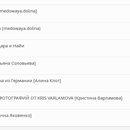
medowaya.dolina]
и (medowaya.dolina)
дара и Найи
атьяна Соловьева]
ча из Германии [Алина Клот]
ОТОГРАФИЙ ОТ KRIS VARLAMOVA [Кристина Варламова]
Анна Яковенко]