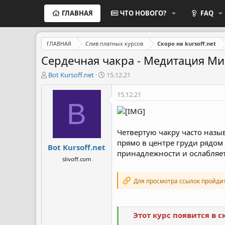
ГЛАВНАЯ
ЧТО НОВОГО?
FAQ
ГЛАВНАЯ
Слив платных курсов
Скоро на kursoff.net
Сердечная чакра - Медитация Мир
А
Д
Bot Kursoff.net
15.12.21
в
а
т
т
15.12.21
о
а
B
р
н
т
а
е
ч
Четвертую чакру часто назы
м
а
прямо в центре груди рядом 
Bot Kursoff.net
ы
л
принадлежности и ослабляетс
а
slivoff.com
Для просмотра ссылок пройди
Этот курс появится в 