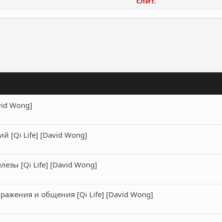
слит.
ронная почта
Ссылка
vid Wong]
 [Qi Life] [David Wong]
зы [Qi Life] [David Wong]
ажения и общения [Qi Life] [David Wong]