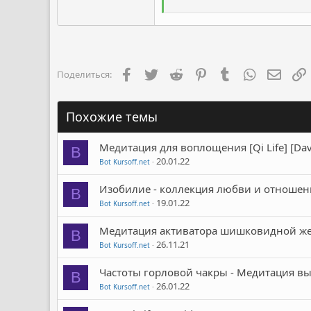
Facebook
Twitter
Reddit
Pinterest
Tumblr
WhatsApp
Элект
Поделиться:
Похожие темы
Медитация для воплощения [Qi Life] [Da
B
20.01.22
Bot Kursoff.net
Изобилие - коллекция любви и отношений
B
19.01.22
Bot Kursoff.net
Медитация активатора шишковидной желе
B
26.11.21
Bot Kursoff.net
Частоты горловой чакры - Медитация выр
B
26.01.22
Bot Kursoff.net