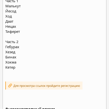
Часть 1
Малькут
Йесод
Ход
Даат
Нецах
Тиферет
Часть 2
Гебурах
Хезед
Бинах
Хокма
Кетер
Для просмотра ссылок пройдите регистрацию
Высокочастотный режим