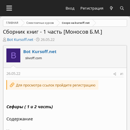
Вход
Регистрация
ГЛАВНАЯ
Слив платных курсов
Скоро на kursoff.net
Сборник книг - 1 часть [Моносов Б.М.]
А
Д
Bot Kursoff.net
26.05.22
в
а
т
т
Bot Kursoff.net
B
о
а
slivoff.com
р
н
т
а
е
ч
26.05.22
#1
м
а
ы
л
Для просмотра ссылок пройдите регистрацию
а
Сефиры ( 1 и 2 часть)
Содержание