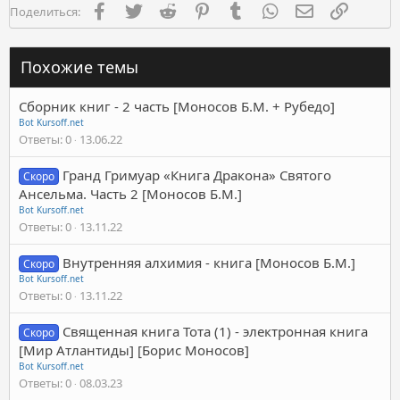
Facebook
Twitter
Reddit
Pinterest
Tumblr
WhatsApp
Электронная п
Ссылка
Поделиться:
Похожие темы
Сборник книг - 2 часть [Моносов Б.М. + Рубедо]
Bot Kursoff.net
Ответы
0
13.06.22
Гранд Гримуар «Книга Дракона» Святого
Скоро
Ансельма. Часть 2 [Моносов Б.М.]
Bot Kursoff.net
Ответы
0
13.11.22
Внутренняя алхимия - книга [Моносов Б.М.]
Скоро
Bot Kursoff.net
Ответы
0
13.11.22
Священная книга Тота (1) - электронная книга
Скоро
[Мир Атлантиды] [Борис Моносов]
Bot Kursoff.net
Ответы
0
08.03.23