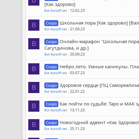
[Как здорово]
12.02.23
Bot Kursoff.net
Школьная пора [Как здорово] [Вал
Скоро
B
21.09.23
Bot Kursoff.net
Онлайн-марафон "Школьная пора" 
Скоро
B
Сагутдинова, и др.]
20.09.23
Bot Kursoff.net
Нейро лето. Умные каникулы. Пла
Скоро
B
03.07.23
Bot Kursoff.net
Здоровое сердце [ПЦ Самореализа
Скоро
B
22.01.22
Bot Kursoff.net
Как пойти по судьбе: Таро и МАК
Скоро
B
13.11.23
Bot Kursoff.net
Новогодний адвент «Как Здорово!»
Скоро
B
25.11.23
Bot Kursoff.net