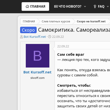
ГЛАВНАЯ
ЧТО НОВОГО?
FAQ
ГЛАВНАЯ
Слив платных курсов
Скоро на kursoff.net
Самокритика. Самореализа
Скоро
А
Д
Bot Kursoff.net
22.09.22
в
а
т
т
22.09.22
о
а
B
р
н
Сам себе враг
т
а
— лекция про тех, кого зад
е
ч
м
а
Как понять, откуда взялась 
Bot Kursoff.net
ы
л
суровы с самим собой.
а
slivoff.com
Смотреть, чтобы:
избавиться от несправедлив
перестать относиться к свои
осознать, что ты «достаточн
защитить своих детей от ни