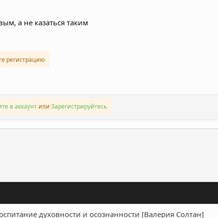
ым, а не казаться таким
те регистрацию
те в аккаунт
или
Зарегистрируйтесь
ронная почта
Ссылка
Воспитание духовности и осознанности [Валерия Солтан]