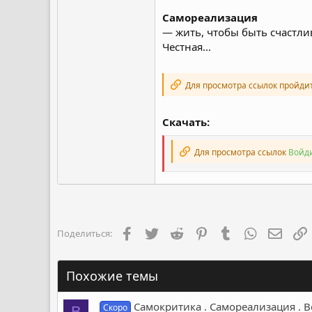
Самореализация
— жить, чтобы быть счастлив
Честная...
Для просмотра ссылок пройди
Скачать:
Для просмотра ссылок
Войди
Facebook
Twitter
Reddit
Pinterest
Tumblr
WhatsApp
Элект
Поделиться:
Похожие темы
Самокритика . Самореализация . 
Скоро
B