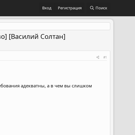
Вход
Регистрация
Поиск
о] [Василий Солтан]
#1
требования адекватны, а в чем вы слишком