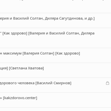
ерия и Василий Солтан, Диляра Сагутдинова, и др.]
[Как здорово] [Валерия и Василий Солтан, Диляра
н максимум [Валерия Солтан] [Как здорово]
ция] [Светлана Хватова]
З
 здорового человека [Василий Смирнов]
а
к
 [kakzdorovo.center]
р
т