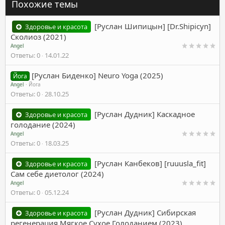
Похожие темы
[Руслан Шипицын] [Dr.Shipicyn]
Здоровье и красота
Сколиоз (2021)
Angel
Ответы
0
14.01.22
[Руслан Биденко] Neuro Yoga (2025)
Йога
Angel
Йога
Ответы
0
28.10.25
[Руслан Дудник] Каскадное
Здоровье и красота
голодание (2024)
Angel
Ответы
0
18.03.25
[Руслан Канбеков] [ruuusla_fit]
Здоровье и красота
Сам себе диетолог (2024)
Angel
Ответы
0
05.12.24
[Руслан Дудник] Сибирская
Здоровье и красота
регенерация Мягкое Сухое Голоданием (2023)