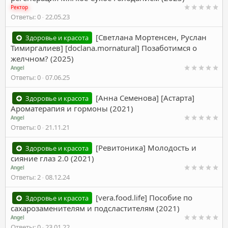
Ректор
Ответы
0
22.05.23
[Светлана Мортенсен, Руслан
Здоровье и красота
Тимиргалиев] [doclana.mornatural] Позаботимся о
желчном? (2025)
Angel
Ответы
0
07.06.25
[Анна Семенова] [Астарта]
Здоровье и красота
Ароматерапия и гормоны (2021)
Angel
Ответы
0
21.11.21
[Ревитоника] Молодость и
Здоровье и красота
сияние глаз 2.0 (2021)
Angel
Ответы
2
08.12.24
[vera.food.life] Пособие по
Здоровье и красота
сахарозаменителям и подсластителям (2021)
Angel
Ответы
0
23.01.22