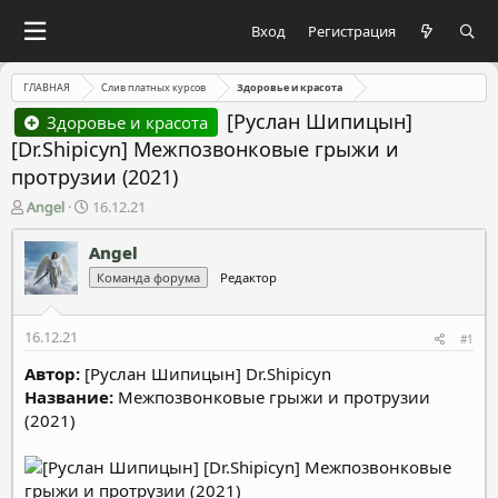
Вход
Регистрация
ГЛАВНАЯ
Слив платных курсов
Здоровье и красота
[Руслан Шипицын]
Здоровье и красота
[Dr.Shipicyn] Межпозвонковые грыжи и
протрузии (2021)
А
Д
Angel
16.12.21
в
а
т
т
Angel
о
а
Команда форума
Редактор
р
н
т
а
е
ч
16.12.21
#1
м
а
ы
л
Автор:
[Руслан Шипицын] Dr.Shipicyn
а
Название:
Межпозвонковые грыжи и протрузии
(2021)