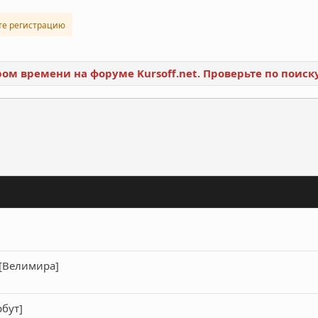
те регистрацию
ором времени на форуме Kursoff.net. Проверьте по поис
ронная почта
Ссылка
 [Велимира]
бут]