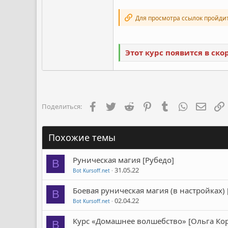
Для просмотра ссылок пройди
Этот курс появится в ск
Facebook
Twitter
Reddit
Pinterest
Tumblr
WhatsApp
Элект
Поделиться:
Похожие темы
Руническая магия [Рубедо]
B
31.05.22
Bot Kursoff.net
Боевая руническая магия (в настройках)
B
02.04.22
Bot Kursoff.net
Курс «Домашнее волшебство» [Ольга Кор
B