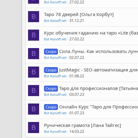
27.02.22
Bot Kursoff.net
Таро 78 дверей [Ольга Корбут]
B
31.12.21
Bot Kursoff.net
Курс обучения гаданию на таро «Lite (ба
B
27.02.22
Bot Kursoff.net
Сила Луны. Как использовать лун
Скоро
B
02.07.22
Bot Kursoff.net
JustMagic - SEO-автоматизация дл
Скоро
B
01.08.22
Bot Kursoff.net
Таро для профессионалов [Татьян
Скоро
B
03.07.23
Bot Kursoff.net
Онлайн Курс "Таро для Профессио
Скоро
B
01.07.23
Bot Kursoff.net
Руническая грамота [Лана Тайгес]
B
14.03.22
Bot Kursoff.net