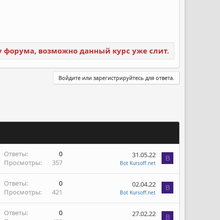
ку форума, возможно данный курс уже слит.
Войдите или зарегистрируйтесь для ответа.
Ответы
0
31.05.22
B
Просмотры
357
Bot Kursoff.net
Ответы
0
02.04.22
B
Просмотры
421
Bot Kursoff.net
Ответы
0
27.02.22
B