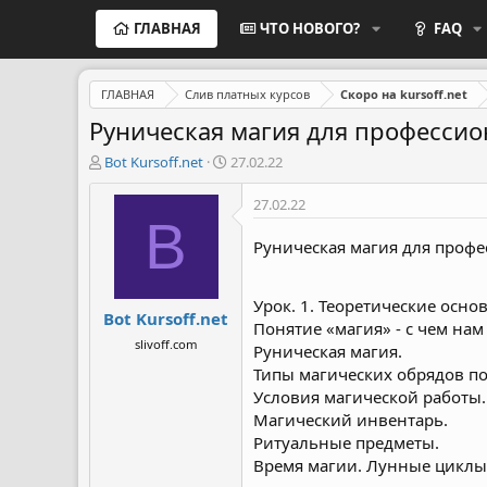
ГЛАВНАЯ
ЧТО НОВОГО?
FAQ
ГЛАВНАЯ
Слив платных курсов
Скоро на kursoff.net
Руническая магия для профессио
А
Д
Bot Kursoff.net
27.02.22
в
а
т
т
27.02.22
о
а
B
р
н
Руническая магия для профе
т
а
е
ч
м
а
Урок. 1. Теоретические осно
Bot Kursoff.net
ы
л
Понятие «магия» - с чем нам
а
slivoff.com
Руническая магия.
Типы магических обрядов по
Условия магической работы.
Магический инвентарь.
Ритуальные предметы.
Время магии. Лунные циклы.