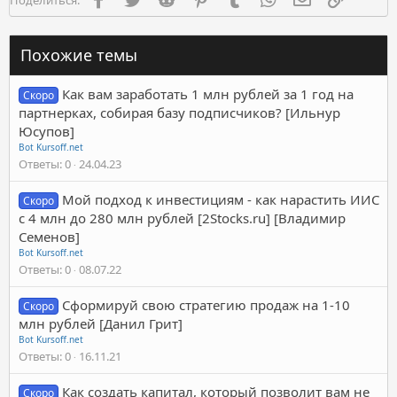
Похожие темы
Как вам заработать 1 млн рублей за 1 год на
Скоро
партнерках, собирая базу подписчиков? [Ильнур
Юсупов]
Bot Kursoff.net
Ответы
0
24.04.23
Мой подход к инвестициям - как нарастить ИИС
Скоро
с 4 млн до 280 млн рублей [2Stocks.ru] [Владимир
Семенов]
Bot Kursoff.net
Ответы
0
08.07.22
Сформируй свою стратегию продаж на 1-10
Скоро
млн рублей [Данил Грит]
Bot Kursoff.net
Ответы
0
16.11.21
Как создать капитал, который позволит вам не
Скоро