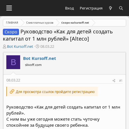
Вход
Регистрация
ГЛАВНАЯ
Слив платных курсов
Скоро на kursoff.net
Руководство «Как для детей создать
Скоро
капитал от 1 млн рублей» [Alteco]
А
Д
Bot Kursoff.net
08.03.22
в
а
т
т
Bot Kursoff.net
B
о
а
slivoff.com
р
н
т
а
е
ч
08.03.22
#1
м
а
ы
л
Для просмотра ссылок пройдите регистрацию
а
Руководство «Как для детей создать капитал от 1 млн
рублей».
С ним вы уже сегодня можете стать чуточку
спокойнее за будущее своего ребенка.