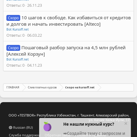
Ответы
0
26.11.23
10 шагов к свободе. Как избавиться от кредитов
Скоро
и долгов и начать инвестировать [Alteco]
Bot Kursoff.net
Ответы
0
06.03.22
Пошаговый разбор запуска на 4,5 млн рублей
Скоро
[Алексей Корзун]
Bot Kursoff.net
Ответы
0
04.11.23
ГЛАВНАЯ
Слив платных курсов
Скоро на kursoff.net
ООО «TESTBOR» Республика Узбекистан, г. Ташкент, Алмазарский район,
ул. Кичик Халка Йули, 17
Не нашли нужный курс?
Russian (RU)
➡️Создайте тему с запросом и
Служба поддержки
Обратная связь
Условия и правила