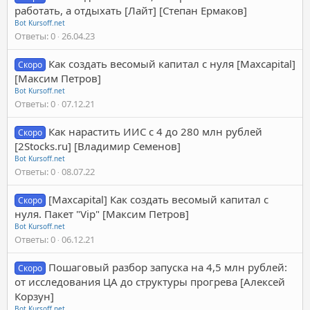
работать, а отдыхать [Лайт] [Степан Ермаков]
Bot Kursoff.net
Ответы
0
26.04.23
Как создать весомый капитал с нуля [Maxcapital]
Скоро
[Максим Петров]
Bot Kursoff.net
Ответы
0
07.12.21
Как нарастить ИИС с 4 до 280 млн рублей
Скоро
[2Stocks.ru] [Владимир Семенов]
Bot Kursoff.net
Ответы
0
08.07.22
[Maxcapital] Как создать весомый капитал с
Скоро
нуля. Пакет "Vip" [Максим Петров]
Bot Kursoff.net
Ответы
0
06.12.21
Пошаговый разбор запуска на 4,5 млн рублей:
Скоро
от исследования ЦА до структуры прогрева [Алексей
Корзун]
Bot Kursoff.net