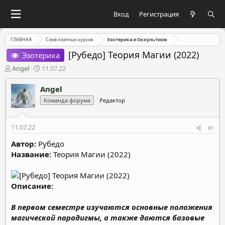
Вход
Регистрация
ГЛАВНАЯ
Слив платных курсов
Эзотерика и Оккультизм
[Рубедо] Теория Магии (2022)
Эзотерика
А
Д
Angel
11.07.22
в
а
т
т
Angel
о
а
Команда форума
Редактор
р
н
т
а
е
ч
11.07.22
#1
м
а
ы
л
Автор:
Рубедо
а
Название:
Теория Магии (2022)
Описание:
В первом семестре изучаются основные положения
магической парадигмы, а также даются базовые