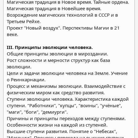
Магическая традиция в Новое время. Тайные ордена.
Магическая традиция в Новейшее время.
Возрождение магических технологий в СССР и в
Третьем Рейхе.
Проект "Новый воздух". Перспективы Магии в 21
веке.
III. Принципы эволюции человека.
Общие принципы эволюции в мироздании.
Рост сложности и мерности структур как база
эволюции.
Цели и задачи эволюции человека на Земле. Учение
о Реинкарнации.
Процесс и механизмы эволюции. Взаимодействие с
физическим миром как средство развития.
Ступени эволюции человека. Характеристика каждой
ступени. "Работники", "купцы", "воины", "учёные",
"маги", "боги", "демиурги".
Причины и принципы переходов между ступенями.
Особенности жизни на каждой из ступеней.
Высшие ступени развития. Понятие о "Небесах",
"Магонии". Процессы перехода на высшие ступени.