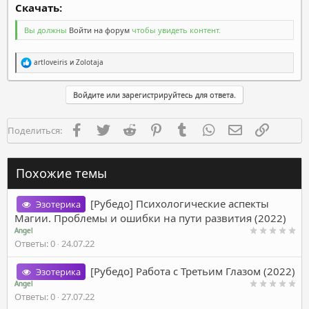
Скачать:​
Вы должны
Войти на форум
чтобы увидеть контент.
Р
artloveiris
и
Zolotaja
е
а
к
Войдите или зарегистрируйтесь для ответа.
ц
и
и
Facebook
Twitter
Reddit
Pinterest
Tumblr
WhatsApp
Электронная п
Ссылка
Поделиться:
:
Похожие темы
[Рубедо] Психологические аспекты
Эзотерика
Магии. Проблемы и ошибки на пути развития (2022)
Angel
Ответы
0
24.07.22
[Рубедо] Работа с Третьим Глазом (2022)
Эзотерика
Angel
Ответы
0
27.07.22