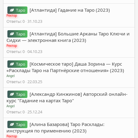
[Атлантида] Гадание на Таро (2023)
Таро
Ректор
Ответы
0
31.10.23
[Атлантида] Большие Арканы Таро Ключи и
Таро
Сидхи — электронная книга (2023)
Ректор
Ответы
0
04.10.23
[Космическое таро] Даша Зорина ― Курс
Таро
«Расклады Таро на Партнёрские отношения» (2023)
Angel
Ответы
0
22.03.25
[Александр Кинжинов] Авторский онлайн-
Таро
курс "Гадание на картах Таро"
Angel
Ответы
0
25.12.24
[Алина Базарова] Таро Расклады:
Таро
инструкция по применению (2023)
Ректор