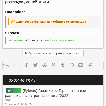
раскладов данной книги.
Подробнее:
Для просмотра ссылок пройдите регистрацию
Скачать:​
Вы должны
Войти на форум
чтобы увидеть контент.
Войдите или зарегистрируйтесь для ответа.
Facebook
Twitter
Reddit
Pinterest
Tumblr
WhatsApp
Электронная п
Ссылка
Поделиться:
Похожие темы
[Рубедо] Гадание на Таро: основные
Таро
расклады - электронная книга (2022)
Angel
Ответы
0
06.08.22