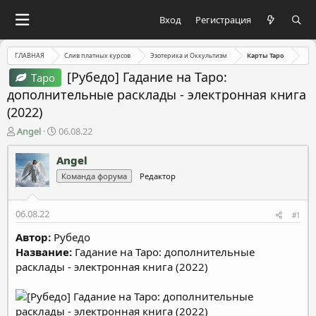
Вход
Регистрация
ГЛАВНАЯ
Слив платных курсов
Эзотерика и Оккультизм
Карты Таро
[Рубедо] Гадание на Таро:
Таро
дополнительные расклады - электронная книга
(2022)
А
Д
Angel
06.08.22
в
а
т
т
Angel
о
а
Команда форума
Редактор
р
н
т
а
е
ч
06.08.22
#1
м
а
ы
л
Автор:
Рубедо
а
Название:
Гадание на Таро: дополнительные
расклады - электронная книга (2022)