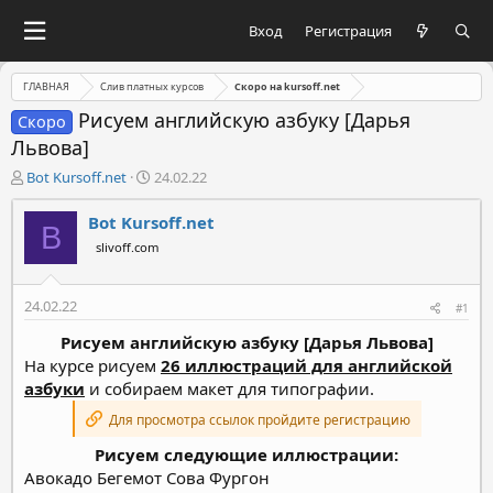
Вход
Регистрация
ГЛАВНАЯ
Слив платных курсов
Скоро на kursoff.net
Рисуем английскую азбуку [Дарья
Скоро
Львова]
А
Д
Bot Kursoff.net
24.02.22
в
а
т
т
Bot Kursoff.net
B
о
а
slivoff.com
р
н
т
а
е
ч
24.02.22
#1
м
а
ы
л
Рисуем английскую азбуку [Дарья Львова]
а
На курсе рисуем
26 иллюстраций для английской
азбуки
и собираем макет для типографии.
Для просмотра ссылок пройдите регистрацию
Рисуем следующие иллюстрации:
Авокадо Бегемот Сова Фургон