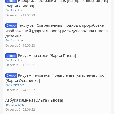
Набор иллюстраций Paris [Palmpink Illustrations]
Скоро
[Дарья Львова]
Bot Kursoff.net
Ответы
0
11.02.23
Текстуры. Современный подход к проработке
Скоро
изображений [Дарья Львова] [Международная Школа
Дизайна]
Bot Kursoff.net
Ответы
0
16.05.23
Рисуем на стоки [Дарья Пнева]
Скоро
Bot Kursoff.net
Ответы
0
13.11.21
Рисуем человека. Предплечье [kalachevaschool]
Скоро
[Дарья Остапенко]
Bot Kursoff.net
Ответы
0
24.11.22
Азбука камней [Ольга Львова]
Bot Kursoff.net
Ответы
0
22.06.22