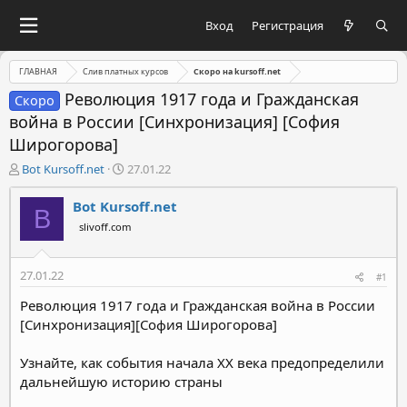
Вход
Регистрация
ГЛАВНАЯ
Слив платных курсов
Скоро на kursoff.net
Революция 1917 года и Гражданская
Скоро
война в России [Синхронизация] [София
Широгорова]
А
Д
Bot Kursoff.net
27.01.22
в
а
т
т
Bot Kursoff.net
B
о
а
slivoff.com
р
н
т
а
е
ч
27.01.22
#1
м
а
ы
л
Революция 1917 года и Гражданская война в России
а
[Синхронизация][София Широгорова]
Узнайте, как события начала XX века предопределили
дальнейшую историю страны