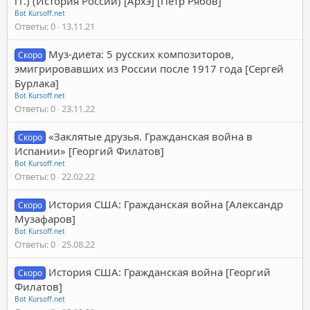
гг.) (История России) [Архэ] [Петр Рябов]
Bot Kursoff.net
Ответы
0
13.11.21
Муз-диета: 5 русских композиторов,
Скоро
эмигрировавших из России после 1917 года [Сергей
Бурлака]
Bot Kursoff.net
Ответы
0
23.11.22
«Заклятые друзья. Гражданская война в
Скоро
Испании» [Георгий Филатов]
Bot Kursoff.net
Ответы
0
22.02.22
История США: Гражданская война [Александр
Скоро
Музафаров]
Bot Kursoff.net
Ответы
0
25.08.22
История США: Гражданская война [Георгий
Скоро
Филатов]
Bot Kursoff.net