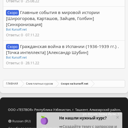
Ответы
0
25.08.22
Главные события в мировой истории
Скоро
[Широгорова, Карташов, Зайцев, Голбин]
[Синхронизация]
Bot Kursoff.net
Ответы
0
07.11.22
Гражданская война в Испании (1936-1939 гг.) .
Скоро
[Точка интеллекта] [Александр Шубин]
Bot Kursoff.net
Ответы
0
28.11.22
ГЛАВНАЯ
Слив платных курсов
Скоро на kursoff.net
ООО «TESTBOR» Республика Узбекистан, г. Ташкент, Алмазарский район,
ул. Кичик Халка Йули, 17
Не нашли нужный курс?
Russian (RU)
➡️Создайте тему с запросом и