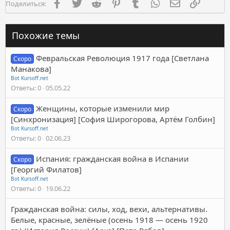
Facebook
Twitter
Reddit
Pinterest
Tumblr
WhatsApp
Электронная п
Ссылка
Поделиться:
Похожие темы
Февральская Революция 1917 года [Светлана
Скоро
Манакова]
Bot Kursoff.net
Ответы
0
05.05.22
Женщины, которые изменили мир
Скоро
[Синхронизация] [София Широгорова, Артём Голбин]
Bot Kursoff.net
Ответы
0
02.06.23
Испания: гражданская война в Испании
Скоро
[Георгий Филатов]
Bot Kursoff.net
Ответы
0
19.06.22
Гражданская война: силы, ход, вехи, альтернативы.
Белые, красные, зелёные (осень 1918 — осень 1920