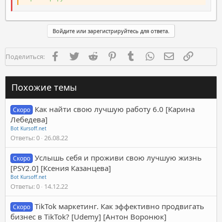
Войдите или зарегистрируйтесь для ответа.
Facebook
Twitter
Reddit
Pinterest
Tumblr
WhatsApp
Электронная п
Ссылка
Поделиться:
Похожие темы
Как найти свою лучшую работу 6.0 [Карина
Скоро
Лебедева]
Bot Kursoff.net
Ответы
0
26.08.22
Услышь себя и проживи свою лучшую жизнь
Скоро
[PSY2.0] [Ксения Казанцева]
Bot Kursoff.net
Ответы
0
14.12.22
TikTok маркетинг. Как эффективно продвигать
Скоро
бизнес в TikTok? [Udemy] [Антон Воронюк]