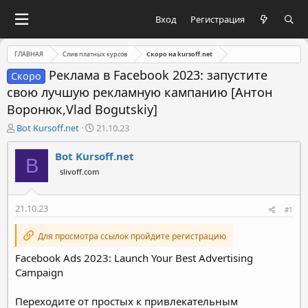
Вход
Регистрация
ГЛАВНАЯ
Слив платных курсов
Скоро на kursoff.net
Реклама в Facebook 2023: запустите
Скоро
свою лучшую рекламную кампанию [Антон
Воронюк,Vlad Bogutskiy]
А
Д
Bot Kursoff.net
21.10.23
в
а
т
т
Bot Kursoff.net
B
о
а
slivoff.com
р
н
т
а
е
ч
21.10.23
#1
м
а
ы
л
Для просмотра ссылок пройдите регистрацию
а
Facebook Ads 2023: Launch Your Best Advertising
Campaign
Переходите от простых к привлекательным