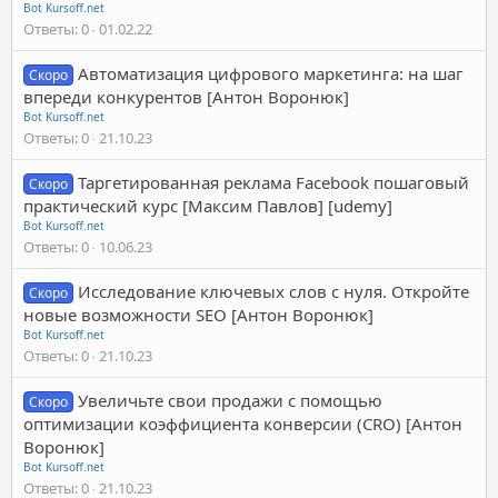
Bot Kursoff.net
Ответы
0
01.02.22
Автоматизация цифрового маркетинга: на шаг
Скоро
впереди конкурентов [Антон Воронюк]
Bot Kursoff.net
Ответы
0
21.10.23
Таргетированная реклама Facebook пошаговый
Скоро
практический курс [Максим Павлов] [udemy]
Bot Kursoff.net
Ответы
0
10.06.23
Исследование ключевых слов с нуля. Откройте
Скоро
новые возможности SEO [Антон Воронюк]
Bot Kursoff.net
Ответы
0
21.10.23
Увеличьте свои продажи с помощью
Скоро
оптимизации коэффициента конверсии (CRO) [Антон
Воронюк]
Bot Kursoff.net
Ответы
0
21.10.23