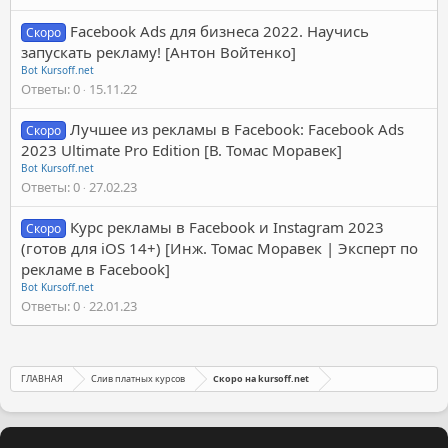
Facebook Ads для бизнеса 2022. Научись
Скоро
запускать рекламу! [Антон Войтенко]
Bot Kursoff.net
Ответы
0
15.11.22
Лучшее из рекламы в Facebook: Facebook Ads
Скоро
2023 Ultimate Pro Edition [В. Томас Моравек]
Bot Kursoff.net
Ответы
0
27.02.23
Курс рекламы в Facebook и Instagram 2023
Скоро
(готов для iOS 14+) [Инж. Томас Моравек | Эксперт по
рекламе в Facebook]
Bot Kursoff.net
Ответы
0
22.01.23
ГЛАВНАЯ
Слив платных курсов
Скоро на kursoff.net