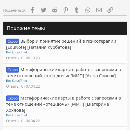
Facebook
Twitter
Reddit
Pinterest
Tumblr
WhatsApp
Электронная п
Ссылка
Поделиться:
Похожие темы
Выбор и принятие решений в психотерапии
Скоро
[EduNote] [Наталия Курбатова]
Bot Kursoff.net
Ответы
0
06.10.23
Метафорические карты в работе с запросами в
Скоро
теме отношений «отец-дочь» [МИП] [Анна Спивак]
Bot Kursoff.net
Ответы
0
07.04.22
Метафорические карты в работе с запросами в
Скоро
теме отношений «отец-дочь» [МИП] [Екатерина
Хохлова]
Bot Kursoff.net
Ответы
0
06.04.22