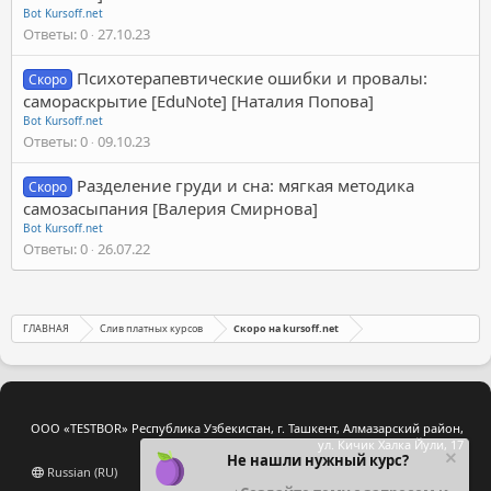
Bot Kursoff.net
Ответы
0
27.10.23
Психотерапевтические ошибки и провалы:
Скоро
самораскрытие [EduNote] [Наталия Попова]
Bot Kursoff.net
Ответы
0
09.10.23
Разделение груди и сна: мягкая методика
Скоро
самозасыпания [Валерия Смирнова]
Bot Kursoff.net
Ответы
0
26.07.22
ГЛАВНАЯ
Слив платных курсов
Скоро на kursoff.net
ООО «TESTBOR» Республика Узбекистан, г. Ташкент, Алмазарский район,
ул. Кичик Халка Йули, 17
Не нашли нужный курс?
Russian (RU)