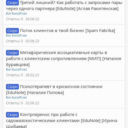
Третий лишний? Как работать с запросами пары
Скоро
через одного партнера [EduNote] [Аглая Ракитянская]
Bot Kursoff.net
Ответы
0
26.06.22
Поток клиентов в твой бизнес [Spam Fabrika]
Скоро
Bot Kursoff.net
Ответы
0
02.06.23
Метафорические ассоциативные карты в
Скоро
работе с клиентским сопротивлением [МИП] [Наталия
Буравцова]
Bot Kursoff.net
Ответы
0
28.02.22
Психотерапевт в кризисном состоянии
Скоро
[EduNote] [Наталия Попова]
Bot Kursoff.net
Ответы
0
25.06.22
Контрперенос при работе с
Скоро
садомазохистическими клиентами [EduNote] [Ирина
Шибаева]