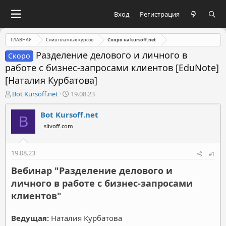
Вход
Регистрация
ГЛАВНАЯ
Слив платных курсов
Скоро на kursoff.net
Разделение делового и личного в
Скоро
работе с бизнес-запросами клиентов [EduNote]
[Наталия Курбатова]
А
Д
Bot Kursoff.net
19.08.23
в
а
т
т
Bot Kursoff.net
B
о
а
slivoff.com
р
н
т
а
е
ч
19.08.23
#1
м
а
ы
л
Вебинар "Разделение делового и
а
личного в работе с бизнес-запросами
клиентов"
Ведущая:
Наталия Курбатова