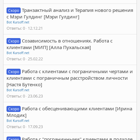
Транзактный анализ и Терапия нового решения
Скоро
с Мэри Гулдинг [Мэри Гулдинг]
Bot Kursoff.net
Ответы
0
12.12.21
Созависимость в отношениях. Работа с
Скоро
клиентами [МИП] [Алла Пухальская]
Bot Kursoff.net
Ответы
0
25.02.22
Работа с клиентами с пограничными чертами и
Скоро
клиентами с пограничным расстройством личности
[Настя Бутенко]
Bot Kursoff.net
Ответы
0
23.06.23
Работа с обесценивающими клиентами [Ирина
Скоро
Млодик]
Bot Kursoff.net
Ответы
0
17.09.23
Работа с "пограничными" клиентами в подходе
Скоро