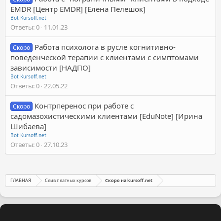
EMDR [Центр EMDR] [Елена Пелешок]
Bot Kursoff.net
Ответы
0
11.01.23
Работа психолога в русле когнитивно-
Скоро
поведенческой терапии с клиентами с симптомами
зависимости [НАДПО]
Bot Kursoff.net
Ответы
0
22.05.22
Контрперенос при работе с
Скоро
садомазохистическими клиентами [EduNote] [Ирина
Шибаева]
Bot Kursoff.net
Ответы
0
27.10.23
ГЛАВНАЯ
Слив платных курсов
Скоро на kursoff.net