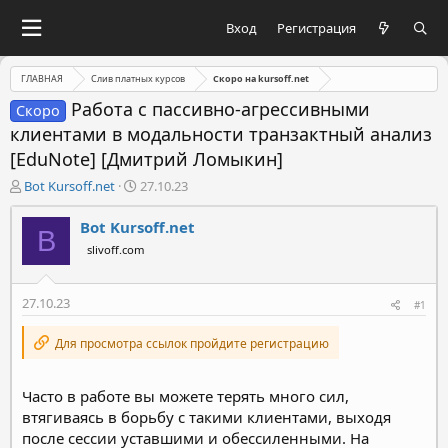
Вход
Регистрация
ГЛАВНАЯ
Слив платных курсов
Скоро на kursoff.net
Работа с пассивно-агрессивными
Скоро
клиентами в модальности транзактный анализ
[EduNote] [Дмитрий Ломыкин]
А
Д
Bot Kursoff.net
27.10.23
в
а
т
т
Bot Kursoff.net
B
о
а
slivoff.com
р
н
т
а
е
ч
27.10.23
#1
м
а
ы
л
Для просмотра ссылок пройдите регистрацию
а
Часто в работе вы можете терять много сил,
втягиваясь в борьбу с такими клиентами, выходя
после сессии уставшими и обессиленными. На