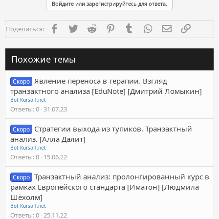
Войдите или зарегистрируйтесь для ответа.
Facebook
Twitter
Reddit
Pinterest
Tumblr
WhatsApp
Электронная п
Ссылка
Поделиться:
Похожие темы
Явление переноса в терапии. Взгляд
Скоро
транзактного анализа [EduNote] [Дмитрий Ломыкин]
Bot Kursoff.net
Ответы
0
31.07.23
Стратегии выхода из тупиков. Транзактный
Скоро
анализ. [Алла Далит]
Bot Kursoff.net
Ответы
0
15.06.22
Транзактный анализ: пролонгированный курс в
Скоро
рамках Европейского стандарта [Иматон] [Людмила
Шёхолм]
Bot Kursoff.net
Ответы
0
25.11.22