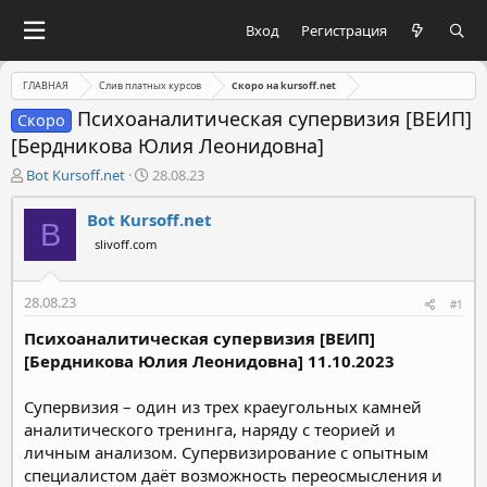
Вход
Регистрация
ГЛАВНАЯ
Слив платных курсов
Скоро на kursoff.net
Психоаналитическая супервизия [ВЕИП]
Скоро
[Бердникова Юлия Леонидовна]
А
Д
Bot Kursoff.net
28.08.23
в
а
т
т
Bot Kursoff.net
B
о
а
slivoff.com
р
н
т
а
е
ч
28.08.23
#1
м
а
ы
л
Психоаналитическая супервизия [ВЕИП]
а
[Бердникова Юлия Леонидовна] 11.10.2023
Супервизия – один из трех краеугольных камней
аналитического тренинга, наряду с теорией и
личным анализом. Супервизирование с опытным
специалистом даёт возможность переосмысления и