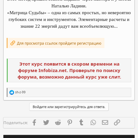
Наталью Ладини.
«Матрица Судьбы» – одна из самых простых, но невероятно
глубоких систем и инструментов. Элементарные расчеты и
знание 22 энергий дадут вам всеобъемлющую...
Для просмотра ссылок пройдите регистрацию
Этот курс появится в скором времени на
форуме Infobiza.net. Проверьте по поиску
форума, возможно данный курс уже слит.
Р
sh-z-99
е
а
к
Войдите или зарегистрируйтесь для ответа.
ц
и
и
Facebook
Twitter
Reddit
Pinterest
Tumblr
WhatsApp
Электронная п
Ссылка
Поделиться:
: