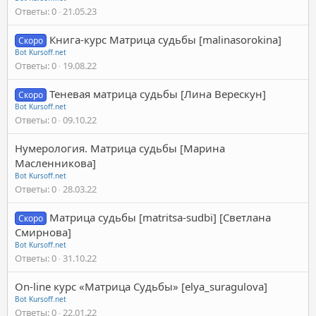
Ответы
0
21.05.23
Книга-курс Матрица судьбы [malinasorokina]
Скоро
Bot Kursoff.net
Ответы
0
19.08.22
Теневая матрица судьбы [Лина Верескун]
Скоро
Bot Kursoff.net
Ответы
0
09.10.22
Нумерология. Матрица судьбы [Марина
Масленникова]
Bot Kursoff.net
Ответы
0
28.03.22
Матрица судьбы [matritsa-sudbi] [Светлана
Скоро
Смирнова]
Bot Kursoff.net
Ответы
0
31.10.22
On-line курс «Матрица Судьбы» [elya_suragulova]
Bot Kursoff.net
Ответы
0
22.01.22