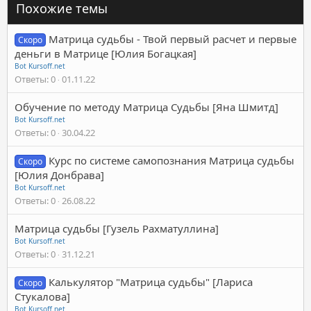
Похожие темы
Матрица судьбы - Твой первый расчет и первые
Скоро
деньги в Матрице [Юлия Богацкая]
Bot Kursoff.net
Ответы
0
01.11.22
Обучение по методу Матрица Судьбы [Яна Шмитд]
Bot Kursoff.net
Ответы
0
30.04.22
Курс по системе самопознания Матрица судьбы
Скоро
[Юлия Донбрава]
Bot Kursoff.net
Ответы
0
26.08.22
Матрица судьбы [Гузель Рахматуллина]
Bot Kursoff.net
Ответы
0
31.12.21
Калькулятор "Матрица судьбы" [Лариса
Скоро
Стукалова]
Bot Kursoff.net