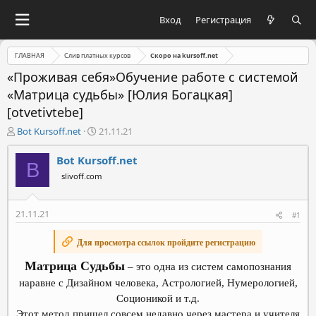
Вход
Регистрация
ГЛАВНАЯ
Слив платных курсов
Скоро на kursoff.net
«Проживая себя»Обучение работе с системой
«Матрица судьбы» [Юлия Богацкая]
[otvetivtebe]
А
Д
Bot Kursoff.net
21.11.21
в
а
т
т
Bot Kursoff.net
B
о
а
slivoff.com
р
н
т
а
е
ч
21.11.21
#1
м
а
ы
л
Для просмотра ссылок пройдите регистрацию
а
Матрица Судьбы
– это одна из систем самопознания
наравне с Дизайном человека, Астрологией, Нумерологией,
Соционикой и т.д.
Этот метод пришел совсем недавно через мастера и учителя