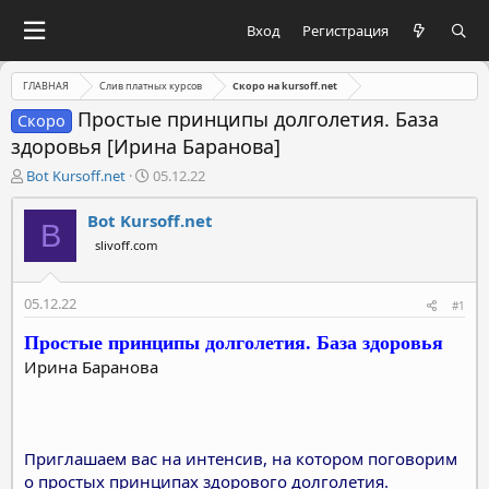
Вход
Регистрация
ГЛАВНАЯ
Слив платных курсов
Скоро на kursoff.net
Простые принципы долголетия. База
Скоро
здоровья [Ирина Баранова]
А
Д
Bot Kursoff.net
05.12.22
в
а
т
т
Bot Kursoff.net
B
о
а
slivoff.com
р
н
т
а
е
ч
05.12.22
#1
м
а
ы
л
Простые принципы долголетия. База здоровья
а
Ирина Баранова
Приглашаем вас на интенсив, на котором поговорим
о простых принципах здорового долголетия.