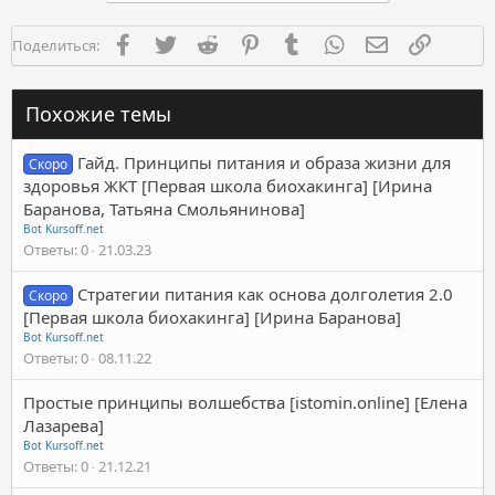
Facebook
Twitter
Reddit
Pinterest
Tumblr
WhatsApp
Электронная п
Ссылка
Поделиться:
Похожие темы
Гайд. Принципы питания и образа жизни для
Скоро
здоровья ЖКТ [Первая школа биохакинга] [Ирина
Баранова, Татьяна Смольянинова]
Bot Kursoff.net
Ответы
0
21.03.23
Стратегии питания как основа долголетия 2.0
Скоро
[Первая школа биохакинга] [Ирина Баранова]
Bot Kursoff.net
Ответы
0
08.11.22
Простые принципы волшебства [istomin.online] [Елена
Лазарева]
Bot Kursoff.net
Ответы
0
21.12.21