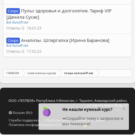
Пульс здоровья и долголетия. Тариф VIP
Скоро
[Данила Сусак]
Bot Kursoff.net
Ответы
0
18.07.23
Анализы. Шпаргалка [Ирина Баранова]
Скоро
Bot Kursoff.net
Ответы
0
17.02.23
ГЛАВНАЯ
Слив платных курсов
Скоро на kursoff.net
ООО «TESTBOR» Республика Узбекистан, г. Ташкент, Алмазарский район,
ул. Кичик Халка Йули, 17
Не нашли нужный курс?
Russian (RU)
➡️Создайте тему с запросом и
Служба поддержки
Обратная связь
Условия и правила
мы поможем!
Политика конфиденциальности
Помощь
R
S
S