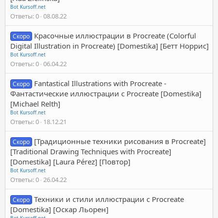
Bot Kursoff.net
Ответы
0
08.08.22
Красочные иллюстрации в Procreate (Colorful
Скоро
Digital Illustration in Procreate) [Domestika] [Бетт Норрис]
Bot Kursoff.net
Ответы
0
06.04.22
Fantastical Illustrations with Procreate -
Скоро
Фантастические иллюстрации с Procreate [Domestika]
[Michael Relth]
Bot Kursoff.net
Ответы
0
18.12.21
[Традиционные техники рисования в Procreate]
Скоро
[Traditional Drawing Techniques with Procreate]
[Domestika] [Laura Pérez] [Повтор]
Bot Kursoff.net
Ответы
0
26.04.22
Техники и стили иллюстрации с Procreate
Скоро
[Domestika] [Оскар Льорен]
Bot Kursoff.net