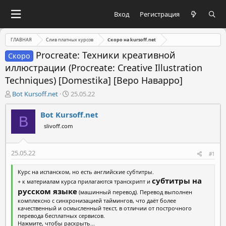
Вход
Регистрация
ГЛАВНАЯ
Слив платных курсов
Скоро на kursoff.net
Procreate: Техники креативной
Скоро
иллюстрации (Procreate: Creative Illustration
Techniques) [Domestika] [Веро Наварро]
А
Д
Bot Kursoff.net
25.05.22
в
а
т
т
Bot Kursoff.net
B
о
а
slivoff.com
р
н
т
а
е
ч
25.05.22
#1
м
а
ы
л
Курс на испанском, но есть английские субтитры.
а
субтитры на
+ к материалам курса прилагаются транскрипт и
русском языке
(машинный перевод). Перевод выполнен
комплексно с синхронизацией таймингов, что даёт более
качественный и осмысленный текст, в отличии от построчного
перевода бесплатных сервисов.
Нажмите, чтобы раскрыть...