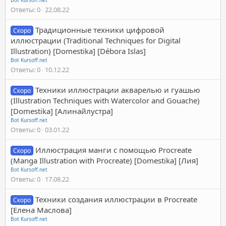
Ответы
0
22.08.22
Традиционные техники цифровой
Скоро
иллюстрации (Traditional Techniques for Digital
Illustration) [Domestika] [Débora Islas]
Bot Kursoff.net
Ответы
0
10.12.22
Техники иллюстрации акварелью и гуашью
Скоро
(Illustration Techniques with Watercolor and Gouache)
[Domestika] [Алинайлустра]
Bot Kursoff.net
Ответы
0
03.01.22
Иллюстрация манги с помощью Procreate
Скоро
(Manga Illustration with Procreate) [Domestika] [Лия]
Bot Kursoff.net
Ответы
0
17.08.22
Техники создания иллюстрации в Procreate
Скоро
[Елена Маслова]
Bot Kursoff.net