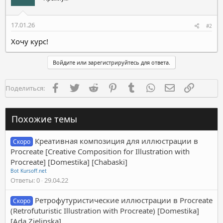
17.01.26
#2
Хочу курс!
Войдите или зарегистрируйтесь для ответа.
Facebook
Twitter
Reddit
Pinterest
Tumblr
WhatsApp
Электронная п
Ссылка
Поделиться:
Похожие темы
Креативная композиция для иллюстрации в
Скоро
Procreate [Creative Composition for Illustration with
Procreate] [Domestika] [Chabaski]
Bot Kursoff.net
Ответы
0
29.04.22
Ретрофутуристические иллюстрации в Procreate
Скоро
(Retrofuturistic Illustration with Procreate) [Domestika]
[Ada Zielinska]