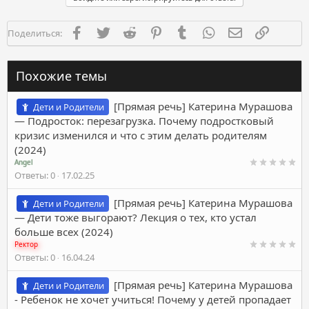
Facebook
Twitter
Reddit
Pinterest
Tumblr
WhatsApp
Электронная п
Ссылка
Поделиться:
Похожие темы
[Прямая речь] Катерина Мурашова
Дети и Родители
― Подросток: перезагрузка. Почему подростковый
кризис изменился и что с этим делать родителям
(2024)
Angel
Ответы
0
17.02.25
[Прямая речь] Катерина Мурашова
Дети и Родители
― Дети тоже выгорают? Лекция о тех, кто устал
больше всех (2024)
Ректор
Ответы
0
16.04.24
[Прямая речь] Катерина Мурашова
Дети и Родители
- Ребенок не хочет учиться! Почему у детей пропадает