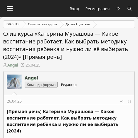
Вход
Регистрация
ГЛАВНАЯ
Слив платных курсов
Дети и Родители
Слив курса «Катерина Мурашова ― Какое
воспитание работает. Как выбрать методику
воспитания ребёнка и нужно ли её выбирать
(2024)» [Прямая речь]
А
Д
Angel
26.04.25
в
а
т
т
Angel
о
а
Команда форума
Редактор
р
н
т
а
е
ч
26.04.25
#1
м
а
ы
л
[Прямая речь] Катерина Мурашова ― Какое
а
воспитание работает. Как выбрать методику
воспитания ребёнка и нужно ли её выбирать
(2024)