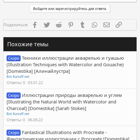
Войдите или зарегистрируйтесь для ответа.
Facebook
Twitter
Reddit
Pinterest
Tumblr
WhatsApp
Электронная п
Ссылка
Поделиться:
Похожие темы
Техники иллюстрации акварелью и гуашью
Скоро
(Illustration Techniques with Watercolor and Gouache)
[Domestika] [Алинайлустра]
Bot Kursoff.net
Ответы
0
03.01.22
Иллюстрации природы акварелью и углем
Скоро
[Illustrating the Natural World with Watercolor and
Charcoal] [Domestika] [Sarah Stokes]
Bot Kursoff.net
Ответы
0
06.09.22
Fantastical Illustrations with Procreate -
Скоро
Фантастические иллюстрации с Procreate [Domestika]