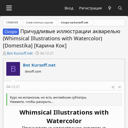
Вход
Регистрация
ГЛАВНАЯ
Слив платных курсов
Скоро на kursoff.net
Причудливые иллюстрации акварелью
Скоро
(Whimsical Illustrations with Watercolor)
[Domestika] [Карина Кок]
А
Д
Bot Kursoff.net
04.12.21
в
а
т
т
Bot Kursoff.net
B
о
а
slivoff.com
р
н
т
а
е
ч
04.12.21
#1
м
а
ы
л
Курс на испанском, но есть английские субтитры.
а
Нажмите, чтобы раскрыть...
Whimsical Illustrations with
Watercolor
Причудливые иллюстрации акварелью