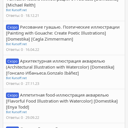
[Michael Relth]
Bot Kursoff.net
Ответы
0
18.12.21
Рисование гуашью. Поэтические иллюстрации
Скоро
[Painting with Gouache: Create Poetic Illustrations]
[Domestika] [Cagla Zimmermann]
Bot Kursoff.net
Ответы
0
16.04.22
Архитектурная иллюстрация акварелью
Скоро
(Architectural Illustration with Watercolor) [Domestika]
[Гонсало Ибаньеса.Gonzalo Ibáñez]
Bot Kursoff.net
Ответы
0
27.11.23
Аппетитная food-иллюстрация акварелью
Скоро
[Flavorful Food Illustration with Watercolor] [Domestika]
[Enya Todd]
Bot Kursoff.net
Ответы
0
29.09.22