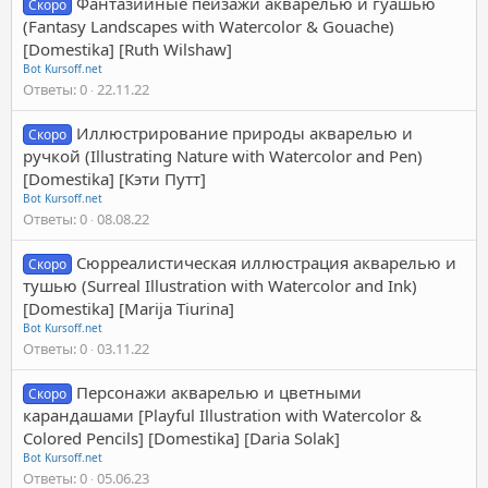
Фантазийные пейзажи акварелью и гуашью
Скоро
(Fantasy Landscapes with Watercolor & Gouache)
[Domestika] [Ruth Wilshaw]
Bot Kursoff.net
Ответы
0
22.11.22
Иллюстрирование природы акварелью и
Скоро
ручкой (Illustrating Nature with Watercolor and Pen)
[Domestika] [Кэти Путт]
Bot Kursoff.net
Ответы
0
08.08.22
Сюрреалистическая иллюстрация акварелью и
Скоро
тушью (Surreal Illustration with Watercolor and Ink)
[Domestika] [Marija Tiurina]
Bot Kursoff.net
Ответы
0
03.11.22
Персонажи акварелью и цветными
Скоро
карандашами [Playful Illustration with Watercolor &
Colored Pencils] [Domestika] [Daria Solak]
Bot Kursoff.net
Ответы
0
05.06.23