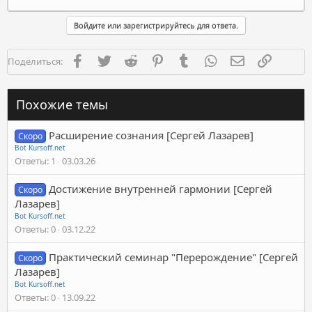
Войдите или зарегистрируйтесь для ответа.
Facebook
Twitter
Reddit
Pinterest
Tumblr
WhatsApp
Электронная п
Ссылка
Поделиться:
Похожие темы
Расширение сознания [Сергей Лазарев]
Скоро
Bot Kursoff.net
Ответы
1
03.03.26
Достижение внутренней гармонии [Сергей
Скоро
Лазарев]
Bot Kursoff.net
Ответы
0
03.12.22
Практический семинар "Перерождение" [Сергей
Скоро
Лазарев]
Bot Kursoff.net
Ответы
0
13.09.22