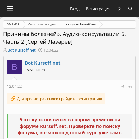
Вход
Регистрация
ГЛАВНАЯ
Слив платных курсов
Скоро на kursoff.net
Причины болезней». Аудио-консультации 5.
Часть 2 [Сергей Лазарев]
А
Д
Bot Kursoff.net
12.04.22
в
а
т
т
Bot Kursoff.net
B
о
а
slivoff.com
р
н
т
а
е
ч
12.04.22
#1
м
а
ы
л
Для просмотра ссылок пройдите регистрацию
а
Этот курс появится в скором времени на
форуме Kursoff.net. Проверьте по поиску
форума, возможно данный курс уже слит.