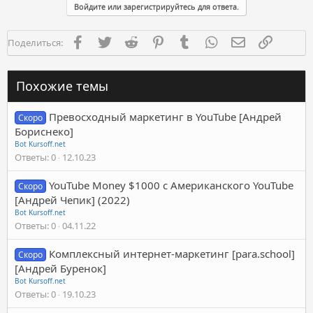
Войдите или зарегистрируйтесь для ответа.
Facebook
Twitter
Reddit
Pinterest
Tumblr
WhatsApp
Электронная п
Ссылка
Поделиться:
Похожие темы
Превосходный маркетинг в YouTube [Андрей
Скоро
Бориснеко]
Bot Kursoff.net
Ответы
0
12.10.23
YouTube Money $1000 с Американского YouTube
Скоро
[Андрей Чепик] (2022)
Bot Kursoff.net
Ответы
0
04.11.22
Комплексный интернет-маркетинг [para.school]
Скоро
[Андрей Буренок]
Bot Kursoff.net
Ответы
0
19.10.23