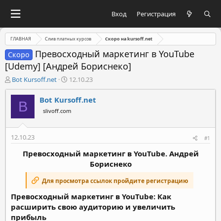
Вход
Регистрация
ГЛАВНАЯ
Слив платных курсов
Скоро на kursoff.net
Превосходный маркетинг в YouTube
Скоро
[Udemy] [Андрей Бориснеко]
А
Д
Bot Kursoff.net
12.10.23
в
а
т
т
Bot Kursoff.net
B
о
а
slivoff.com
р
н
т
а
е
ч
12.10.23
#1
м
а
ы
л
Превосходный маркетинг в YouTube. Андрей
а
Бориснеко
Для просмотра ссылок пройдите регистрацию
Превосходный маркетинг в YouTube: Как
расширить свою аудиторию и увеличить
прибыль