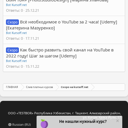
Bot Kursoff.net
Ответы
0
25.12.21
Всё необходимое о YouTube за 2 часа! [Udemy]
Скоро
[Екатерина Мазуренко]
Bot Kursoff.net
Ответы
0
17.11.21
Как быстро развить свой канал на YouTube в
Скоро
2022 году! Шаг за шагом [Udemy]
Bot Kursoff.net
Ответы
0
15.11.22
ГЛАВНАЯ
Слив платных курсов
Скоро на kursoff.net
ООО «TESTBOR» Республика Узбекистан, г. Ташкент, Алмазарский район,
ул. Кичик Халка Йули, 17
Не нашли нужный курс?
Russian (RU)