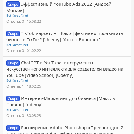
Эффективный YouTube Ads 2022 [Андрей
Скоро
Мягков]
Bot Kursoff.net
Ответы
0
15.08.22
TikTok маркетинг. Как эффективно продвигать
Скоро
бизнес в TikTok? [Udemy] [Антон Воронюк]
Bot Kursoff.net
Ответы
0
01.02.22
ChatGPT и YouTube: инструменты
Скоро
искусственного интеллекта для создателей видео на
YouTube [Video School] [Udemy]
Bot Kursoff.net
Ответы
1
18.02.26
Интернет-Маркетинг для бизнеса [Максим
Скоро
Павлов] [udemy]
Bot Kursoff.net
Ответы
0
30.03.23
Расширение Adobe Photoshop «Превосходный
Скоро
скин тон» [PhotoStudioDesign] [Марина Уланова]