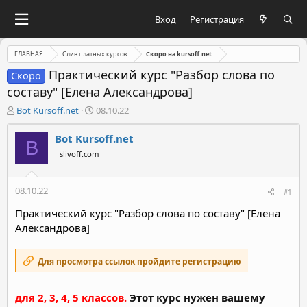
Вход
Регистрация
ГЛАВНАЯ
Слив платных курсов
Скоро на kursoff.net
Практический курс "Разбор слова по
Скоро
составу" [Елена Александрова]
А
Д
Bot Kursoff.net
08.10.22
в
а
т
т
Bot Kursoff.net
B
о
а
slivoff.com
р
н
т
а
е
ч
08.10.22
#1
м
а
ы
л
Практический курс "Разбор слова по составу" [Елена
а
Александрова]
Для просмотра ссылок пройдите регистрацию
для 2, 3, 4, 5 классов.
Этот курс нужен вашему