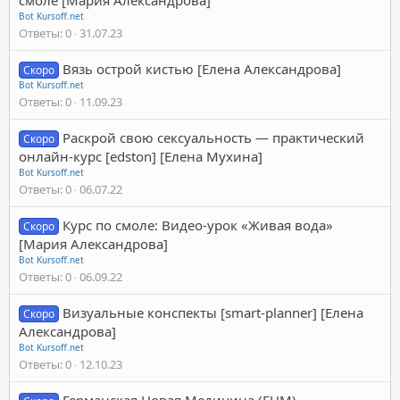
Bot Kursoff.net
Ответы
0
31.07.23
Вязь острой кистью [Елена Александрова]
Скоро
Bot Kursoff.net
Ответы
0
11.09.23
Раскрой свою сексуальность — практический
Скоро
онлайн-курс [edston] [Елена Мухина]
Bot Kursoff.net
Ответы
0
06.07.22
Курс по смоле: Видео-урок «Живая вода»
Скоро
[Мария Александрова]
Bot Kursoff.net
Ответы
0
06.09.22
Визуальные конспекты [smart-planner] [Елена
Скоро
Александрова]
Bot Kursoff.net
Ответы
0
12.10.23
Германская Новая Медицина (ГНМ) .