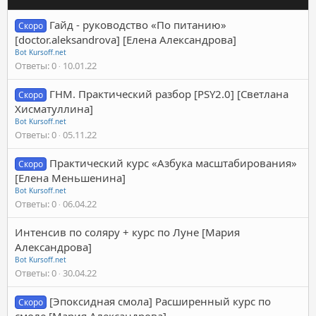
Гайд - руководство «По питанию»
Скоро
[doctor.aleksandrova] [Елена Александрова]
Bot Kursoff.net
Ответы
0
10.01.22
ГНМ. Практический разбор [PSY2.0] [Светлана
Скоро
Хисматуллина]
Bot Kursoff.net
Ответы
0
05.11.22
Практический курс «Азбука масштабирования»
Скоро
[Елена Меньшенина]
Bot Kursoff.net
Ответы
0
06.04.22
Интенсив по соляру + курс по Луне [Мария
Александрова]
Bot Kursoff.net
Ответы
0
30.04.22
[Эпоксидная смола] Расширенный курс по
Скоро
смоле [Мария Александрова]