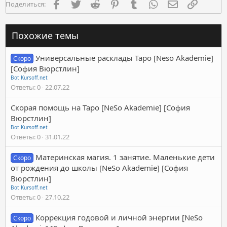
Facebook
Twitter
Reddit
Pinterest
Tumblr
WhatsApp
Электронная п
Ссылка
Поделиться:
Похожие темы
Универсальные расклады Таро [Neso Akademie]
Скоро
[София Вюрстлин]
Bot Kursoff.net
Ответы
0
22.07.22
Скорая помощь на Таро [NeSo Akademie] [София
Вюрстлин]
Bot Kursoff.net
Ответы
0
31.01.22
Материнская магия. 1 занятие. Маленькие дети
Скоро
от рождения до школы [NeSo Akademie] [София
Вюрстлин]
Bot Kursoff.net
Ответы
0
27.10.22
Коррекция годовой и личной энергии [NeSo
Скоро