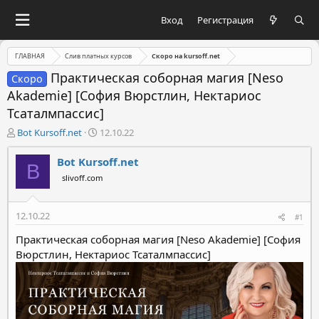
Вход
Регистрация
ГЛАВНАЯ
Слив платных курсов
Скоро на kursoff.net
Практическая соборная магия [Neso
Скоро
Akademie] [София Вюрстлин, Нектариос
Тсаталмпассис]
А
Д
Bot Kursoff.net
12.10.22
в
а
т
т
Bot Kursoff.net
B
о
а
slivoff.com
р
н
т
а
е
ч
12.10.22
#1
м
а
ы
л
Практическая соборная магия [Neso Akademie] [София
а
Вюрстлин, Нектариос Тсаталмпассис]