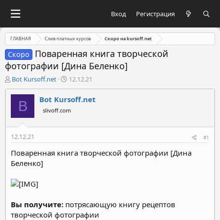
Вход
Регистрация
ГЛАВНАЯ
Слив платных курсов
Скоро на kursoff.net
Поваренная книга творческой
Скоро
фотографии [Дина Беленко]
А
Д
Bot Kursoff.net
12.12.21
в
а
т
т
Bot Kursoff.net
B
о
а
slivoff.com
р
н
т
а
е
ч
12.12.21
#1
м
а
ы
л
Поваренная книга творческой фотографии [Дина
а
Беленко]
Вы получите:
потрясающую книгу рецептов
творческой фотографии