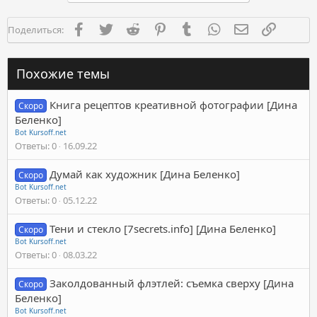
Facebook
Twitter
Reddit
Pinterest
Tumblr
WhatsApp
Электронная п
Ссылка
Поделиться:
Похожие темы
Книга рецептов креативной фотографии [Дина
Скоро
Беленко]
Bot Kursoff.net
Ответы
0
16.09.22
Думай как художник [Дина Беленко]
Скоро
Bot Kursoff.net
Ответы
0
05.12.22
Тени и стекло [7secrets.info] [Дина Беленко]
Скоро
Bot Kursoff.net
Ответы
0
08.03.22
Заколдованный флэтлей: съемка сверху [Дина
Скоро
Беленко]
Bot Kursoff.net