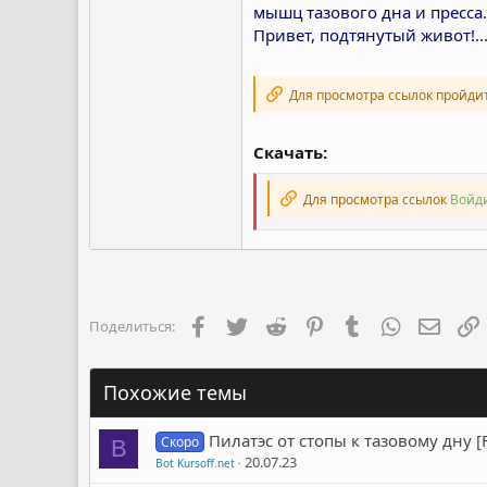
мышц тазового дна и пресса.
Привет, подтянутый живот!
..
Для просмотра ссылок пройди
Скачать:
Для просмотра ссылок
Войди
Facebook
Twitter
Reddit
Pinterest
Tumblr
WhatsApp
Элект
Поделиться:
Похожие темы
Пилатэс от стопы к тазовому дну [
Скоро
B
20.07.23
Bot Kursoff.net