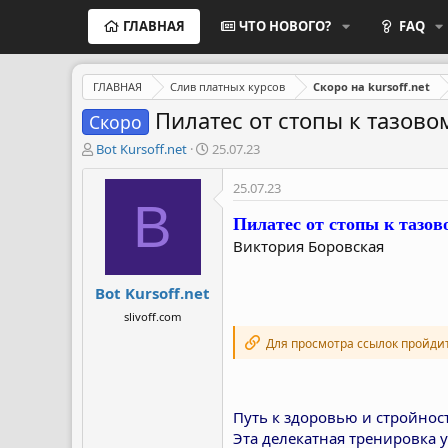
ГЛАВНАЯ
ЧТО НОВОГО?
FAQ
ГЛАВНАЯ
Слив платных курсов
Скоро на kursoff.net
Пилатес от стопы к тазово
Скоро
А
Д
Bot Kursoff.net
25.07.23
в
а
т
т
25.07.23
о
а
B
Пилатес от стопы к тазов
р
н
т
а
Виктория Боровская
е
ч
м
а
Bot Kursoff.net
ы
л
а
slivoff.com
Для просмотра ссылок пройди
Путь к здоровью и стройност
Эта делекатная тренировка 