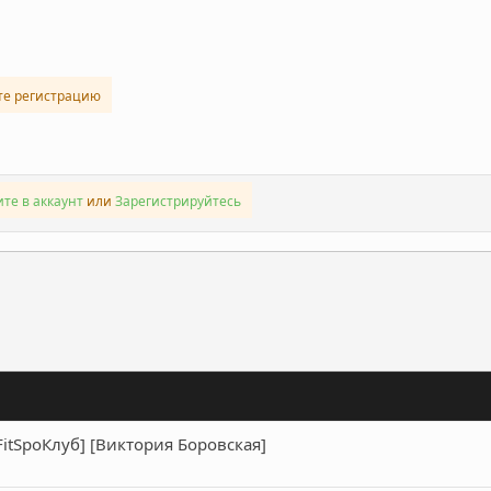
.
те регистрацию
те в аккаунт
или
Зарегистрируйтесь
ронная почта
Ссылка
FitSpoКлуб] [Виктория Боровская]