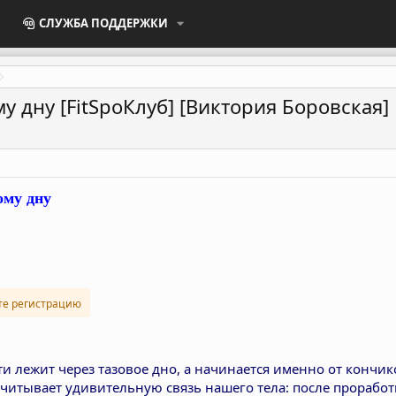
СЛУЖБА ПОДДЕРЖКИ
му дну [FitSpoКлуб] [Виктория Боровская]
ому дну
те регистрацию
и лежит через тазовое дно, а начинается именно от кончик
учитывает удивительную связь нашего тела: после проработ