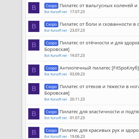
Пилатес от вальгусных коленей и 
Скоро
B
17.07.23
Bot Kursoff.net
Пилатес от боли и скованности в 
Скоро
B
23.07.23
Bot Kursoff.net
Пилатес от отёчности и для здоро
Скоро
B
Боровская]
19.07.23
Bot Kursoff.net
Антиотечный пилатес [FitSpoКлуб]
Скоро
B
03.09.23
Bot Kursoff.net
Пилатес от отеков и тяжести в но
Скоро
B
Боровская]
20.11.23
Bot Kursoff.net
Пилатес для эластичности и подтя
Скоро
B
01.07.23
Bot Kursoff.net
Пилатес для красивых рук и здоро
Скоро
B
19.06.23
Bot Kursoff.net