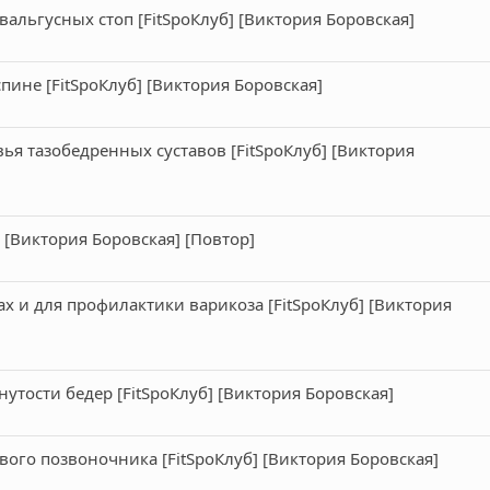
вальгусных стоп [FitSpoКлуб] [Виктория Боровская]
спине [FitSpoКлуб] [Виктория Боровская]
вья тазобедренных суставов [FitSpoКлуб] [Виктория
 [Виктория Боровская] [Повтор]
гах и для профилактики варикоза [FitSpoКлуб] [Виктория
нутости бедер [FitSpoКлуб] [Виктория Боровская]
вого позвоночника [FitSpoКлуб] [Виктория Боровская]