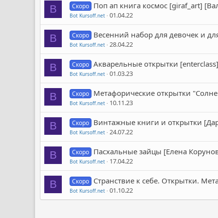
Поп ап книга космос [giraf_art] [В
Скоро
B
01.04.22
Bot Kursoff.net
Весенний набор для девочек и для
Скоро
B
28.04.22
Bot Kursoff.net
Акварельные открытки [enterclass
Скоро
B
01.03.23
Bot Kursoff.net
Метафорические открытки "Солне
Скоро
B
10.11.23
Bot Kursoff.net
Винтажные книги и открытки [Да
Скоро
B
24.07.22
Bot Kursoff.net
Пасхальные зайцы [Елена Корунов
Скоро
B
17.04.22
Bot Kursoff.net
Странствие к себе. Открытки. Мет
Скоро
B
01.10.22
Bot Kursoff.net