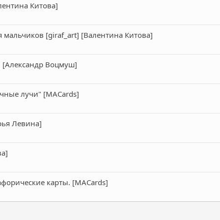
алентина Китова]
 мальчиков [giraf_art] [Валентина Китова]
] [Александр Воцмуш]
чные лучи" [MACards]
рья Левина]
а]
афорические карты. [MACards]