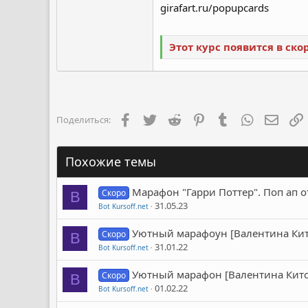
girafart.ru/popupcards
Этот курс появится в ск
Facebook
Twitter
Reddit
Pinterest
Tumblr
WhatsApp
Элект
Поделиться:
Похожие темы
Марафон "Гарри Поттер". Поп ап от
Скоро
B
31.05.23
Bot Kursoff.net
Уютный марафоyн [Валентина Кит
Скоро
B
31.01.22
Bot Kursoff.net
Уютный марафон [Валентина Кито
Скоро
B
01.02.22
Bot Kursoff.net