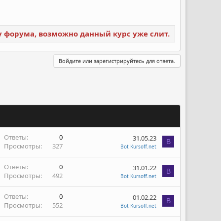
ку форума, возможно данный курс уже слит.
Войдите или зарегистрируйтесь для ответа.
Ответы
0
31.05.23
B
Просмотры
327
Bot Kursoff.net
Ответы
0
31.01.22
B
Просмотры
492
Bot Kursoff.net
Ответы
0
01.02.22
B
Просмотры
552
Bot Kursoff.net