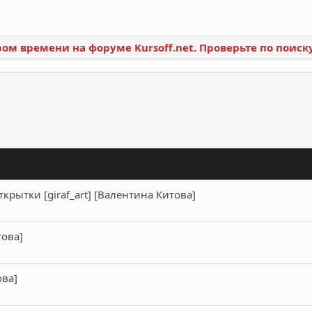
ором времени на форуме Kursoff.net. Проверьте по поис
ронная почта
Ссылка
крытки [giraf_art] [Валентина Китова]
ова]
ва]