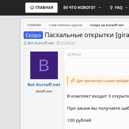
ГЛАВНАЯ
ЧТО НОВОГО?
FAQ
ГЛАВНАЯ
Слив платных курсов
Скоро на kursoff.net
Пасхальные открытки [gira
Скоро
А
Д
Bot Kursoff.net
22.04.22
в
а
т
т
22.04.22
о
а
B
р
н
т
а
е
ч
м
а
Для просмотра ссылок пройди
Bot Kursoff.net
ы
л
а
slivoff.com
В комплект входит 3 откры
При заказе вы получаете ша
100 рублей