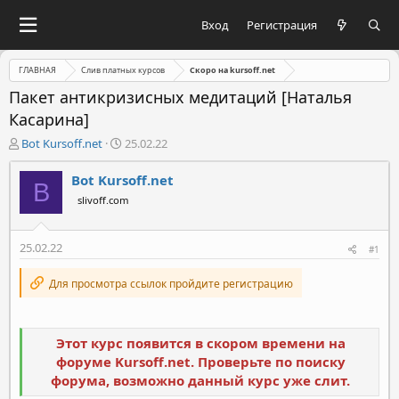
Вход
Регистрация
ГЛАВНАЯ
Слив платных курсов
Скоро на kursoff.net
Пакет антикризисных медитаций [Наталья
Касарина]
А
Д
Bot Kursoff.net
25.02.22
в
а
т
т
Bot Kursoff.net
B
о
а
slivoff.com
р
н
т
а
е
ч
25.02.22
#1
м
а
ы
л
Для просмотра ссылок пройдите регистрацию
а
Этот курс появится в скором времени на
форуме Kursoff.net. Проверьте по поиску
форума, возможно данный курс уже слит.