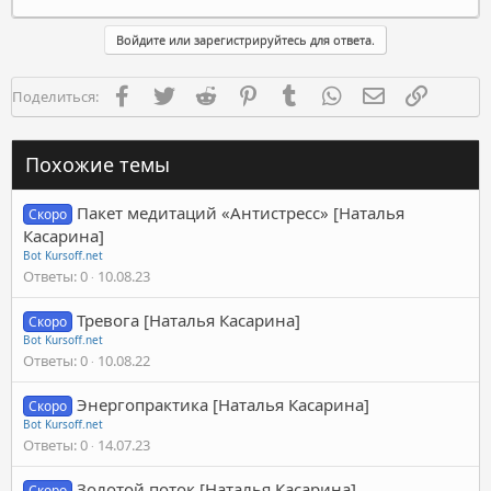
Войдите или зарегистрируйтесь для ответа.
Facebook
Twitter
Reddit
Pinterest
Tumblr
WhatsApp
Электронная п
Ссылка
Поделиться:
Похожие темы
Пакет медитаций «Антистресс» [Наталья
Скоро
Касарина]
Bot Kursoff.net
Ответы
0
10.08.23
Тревога [Наталья Касарина]
Скоро
Bot Kursoff.net
Ответы
0
10.08.22
Энергопрактика [Наталья Касарина]
Скоро
Bot Kursoff.net
Ответы
0
14.07.23
Золотой поток [Наталья Касарина]
Скоро