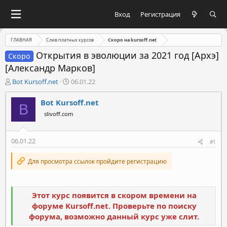
Вход
Регистрация
ГЛАВНАЯ
Слив платных курсов
Скоро на kursoff.net
Открытия в эволюции за 2021 год [Архэ]
Скоро
[Александр Марков]
А
Д
Bot Kursoff.net
06.01.22
в
а
т
т
Bot Kursoff.net
B
о
а
slivoff.com
р
н
т
а
е
ч
06.01.22
#1
м
а
ы
л
Для просмотра ссылок пройдите регистрацию
а
Этот курс появится в скором времени на
форуме Kursoff.net. Проверьте по поиску
форума, возможно данный курс уже слит.