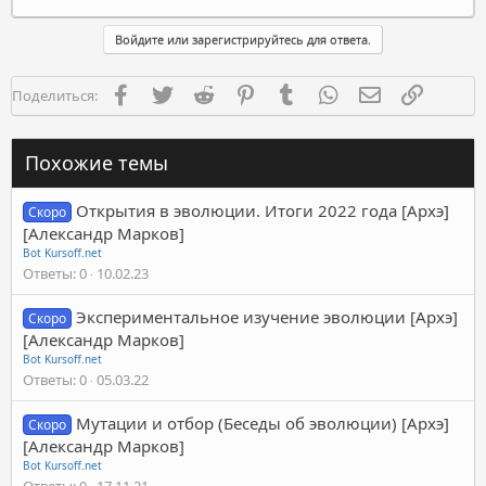
Войдите или зарегистрируйтесь для ответа.
Facebook
Twitter
Reddit
Pinterest
Tumblr
WhatsApp
Электронная п
Ссылка
Поделиться:
Похожие темы
Открытия в эволюции. Итоги 2022 года [Архэ]
Скоро
[Александр Марков]
Bot Kursoff.net
Ответы
0
10.02.23
Экспериментальное изучение эволюции [Архэ]
Скоро
[Александр Марков]
Bot Kursoff.net
Ответы
0
05.03.22
Мутации и отбор (Беседы об эволюции) [Архэ]
Скоро
[Александр Марков]
Bot Kursoff.net
Ответы
0
17.11.21