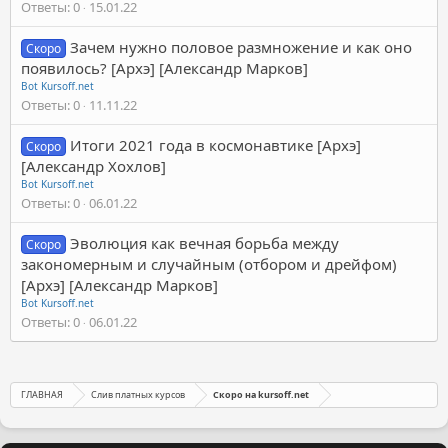
Ответы
0
15.01.22
Зачем нужно половое размножение и как оно
Скоро
появилось? [Архэ] [Александр Марков]
Bot Kursoff.net
Ответы
0
11.11.22
Итоги 2021 года в космонавтике [Архэ]
Скоро
[Александр Хохлов]
Bot Kursoff.net
Ответы
0
06.01.22
Эволюция как вечная борьба между
Скоро
закономерным и случайным (отбором и дрейфом)
[Архэ] [Александр Марков]
Bot Kursoff.net
Ответы
0
06.01.22
ГЛАВНАЯ
Слив платных курсов
Скоро на kursoff.net