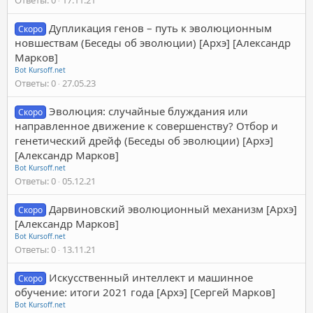
Дупликация генов – путь к эволюционным
Скоро
новшествам (Беседы об эволюции) [Архэ] [Александр
Марков]
Bot Kursoff.net
Ответы
0
27.05.23
Эволюция: случайные блуждания или
Скоро
направленное движение к совершенству? Отбор и
генетический дрейф (Беседы об эволюции) [Архэ]
[Александр Марков]
Bot Kursoff.net
Ответы
0
05.12.21
Дарвиновский эволюционный механизм [Архэ]
Скоро
[Александр Марков]
Bot Kursoff.net
Ответы
0
13.11.21
Искусственный интеллект и машинное
Скоро
обучение: итоги 2021 года [Архэ] [Сергей Марков]
Bot Kursoff.net