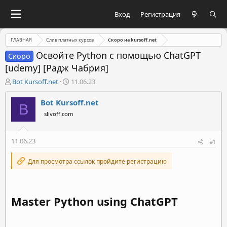
Вход
Регистрация
ГЛАВНАЯ
Слив платных курсов
Скоро на kursoff.net
Освойте Python с помощью ChatGPT
Скоро
[udemy] [Радж Чабрия]
А
Д
Bot Kursoff.net
11.06.23
в
а
т
т
Bot Kursoff.net
B
о
а
slivoff.com
р
н
т
а
е
ч
11.06.23
#1
м
а
ы
л
Для просмотра ссылок пройдите регистрацию
а
Master Python using ChatGPT