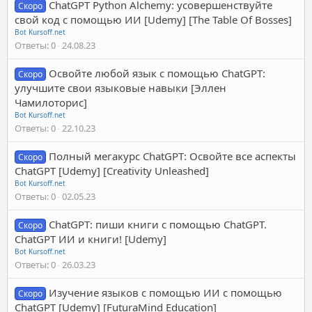
ChatGPT Python Alchemy: усовершенствуйте
Скоро
свой код с помощью ИИ [Udemy] [The Table Of Bosses]
Bot Kursoff.net
Ответы
0
24.08.23
Освойте любой язык с помощью ChatGPT:
Скоро
улучшите свои языковые навыки [Эллен
Чамилоторис]
Bot Kursoff.net
Ответы
0
22.10.23
Полный мегакурс ChatGPT: Освойте все аспекты
Скоро
ChatGPT [Udemy] [Creativity Unleashed]
Bot Kursoff.net
Ответы
0
02.05.23
ChatGPT: пиши книги с помощью ChatGPT.
Скоро
ChatGPT ИИ и книги! [Udemy]
Bot Kursoff.net
Ответы
0
26.03.23
Изучение языков с помощью ИИ с помощью
Скоро
ChatGPT [Udemy] [FuturaMind Education]