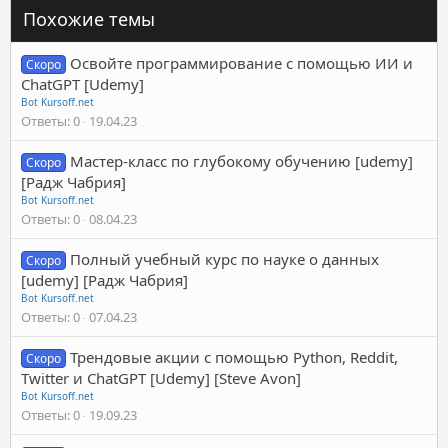
Похожие темы
Освойте программирование с помощью ИИ и
Скоро
ChatGPT [Udemy]
Bot Kursoff.net
Ответы
0
19.04.23
Мастер-класс по глубокому обучению [udemy]
Скоро
[Радж Чабрия]
Bot Kursoff.net
Ответы
0
08.04.23
Полный учебный курс по науке о данных
Скоро
[udemy] [Радж Чабрия]
Bot Kursoff.net
Ответы
0
07.04.23
Трендовые акции с помощью Python, Reddit,
Скоро
Twitter и ChatGPT [Udemy] [Steve Avon]
Bot Kursoff.net
Ответы
0
19.09.23