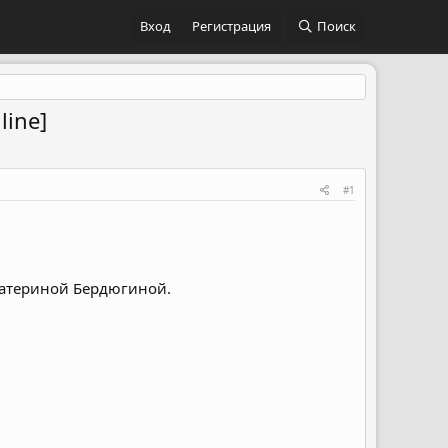
Вход
Регистрация
Поиск
ine]
#1
катериной Бердюгиной.