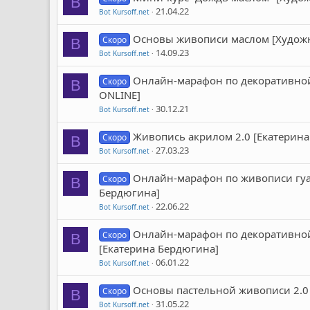
B
21.04.22
Bot Kursoff.net
Основы живописи маслом [Художни
Скоро
B
14.09.23
Bot Kursoff.net
Онлайн-марафон по декоративной
Скоро
B
ONLINE]
30.12.21
Bot Kursoff.net
Живопись акрилом 2.0 [Екатерина
Скоро
B
27.03.23
Bot Kursoff.net
Онлайн-марафон по живописи гуаш
Скоро
B
Бердюгина]
22.06.22
Bot Kursoff.net
Онлайн-марафон по декоративной
Скоро
B
[Екатерина Бердюгина]
06.01.22
Bot Kursoff.net
Основы пастельной живописи 2.0 
Скоро
B
31.05.22
Bot Kursoff.net