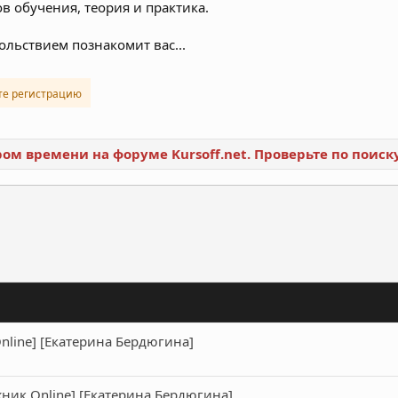
в обучения, теория и практика.
ольствием познакомит вас...
те регистрацию
ором времени на форуме Kursoff.net. Проверьте по поис
ронная почта
Ссылка
line] [Екатерина Бердюгина]
ник Online] [Екатерина Бердюгина]