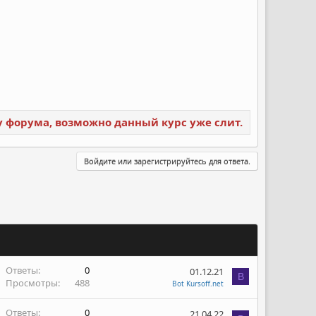
ку форума, возможно данный курс уже слит.
Войдите или зарегистрируйтесь для ответа.
Ответы
0
01.12.21
B
Просмотры
488
Bot Kursoff.net
Ответы
0
21.04.22