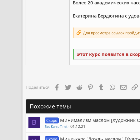
Более 20 академических часо
Екатерина Бердюгина с удов
Для просмотра ссылок пройди
Этот курс появится в ск
Facebook
Twitter
Reddit
Pinterest
Tumblr
WhatsApp
Элект
Поделиться:
Похожие темы
Минимализм маслом [Художник On
Скоро
B
01.12.21
Bot Kursoff.net
Мини-курс "Дождь маслом" [Худож
Скоро