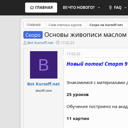
ГЛАВНАЯ
ЧТО НОВОГО?
FAQ
ГЛАВНАЯ
Слив платных курсов
Скоро на kursoff.net
Основы живописи маслом 2
Скоро
А
Д
Bot Kursoff.net
17.02.22
в
а
т
т
17.02.22
о
а
B
р
н
Новый поток! Старт 9 
т
а
е
ч
м
а
Знакомимся с материалами 
Bot Kursoff.net
ы
л
а
slivoff.com
25 уроков
Обучение построено на ака
11 картин