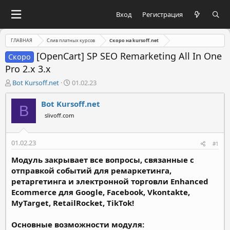
Вход
Регистрация
ГЛАВНАЯ
Слив платных курсов
Скоро на kursoff.net
[OpenCart] SP SEO Remarketing All In One
Скоро
Pro 2.x 3.x
А
Д
Bot Kursoff.net
01.02.23
в
а
т
т
Bot Kursoff.net
B
о
а
slivoff.com
р
н
т
а
е
ч
01.02.23
#1
м
а
ы
л
Модуль закрывает все вопросы, связанные с
а
отправкой событий для ремаркетинга,
ретаргетинга и электронной торговли Enhanced
Ecommerce для Google, Facebook, Vkontakte,
MyTarget, RetailRocket, TikTok!
Основные возможности модуля: