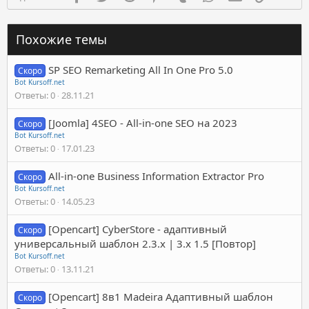
Похожие темы
SP SEO Remarketing All In One Pro 5.0
Скоро
Bot Kursoff.net
Ответы
0
28.11.21
[Joomla] 4SEO - All-in-one SEO на 2023
Скоро
Bot Kursoff.net
Ответы
0
17.01.23
All-in-one Business Information Extractor Pro
Скоро
Bot Kursoff.net
Ответы
0
14.05.23
[Opencart] CyberStore - адаптивный
Скоро
универсальный шаблон 2.3.x | 3.x 1.5 [Повтор]
Bot Kursoff.net
Ответы
0
13.11.21
[Opencart] 8в1 Madeira Адаптивный шаблон
Скоро