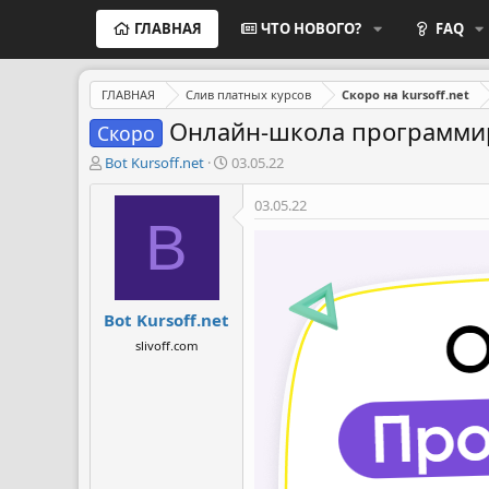
ГЛАВНАЯ
ЧТО НОВОГО?
FAQ
ГЛАВНАЯ
Слив платных курсов
Скоро на kursoff.net
Онлайн-школа программиров
Скоро
А
Д
Bot Kursoff.net
03.05.22
в
а
т
т
03.05.22
о
а
B
р
н
т
а
е
ч
м
а
Bot Kursoff.net
ы
л
а
slivoff.com