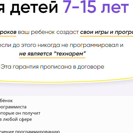
ебёнок
рограммиста
которые он получит
 в любой сфере
бучение программированию