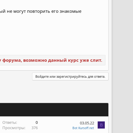
рый не могут повторить его знакомые
ку форума, возможно данный курс уже слит.
Войдите или зарегистрируйтесь для ответа.
Ответы
0
03.05.22
B
Просмотры
376
Bot Kursoff.net