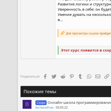
Развитие логики и структур
Уверенность в себе: он буде
Умение думать на несколько
в...
Для просмотра ссылок пройди
Этот курс появится в ск
Facebook
Twitter
Reddit
Pinterest
Tumblr
WhatsApp
Элект
Поделиться:
Похожие темы
Онлайн-школа программирование дл
Скоро
B
03.05.22
Bot Kursoff.net