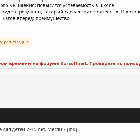
ного мышления: повысится успеваемость в школе
т видеть результат, который сделал самостоятельно. И кото
 шагов вперед: преимущество
те регистрацию
ором времени на форуме Kursoff.net. Проверьте по поис
ронная почта
Ссылка
я детей 7-15 лет. Месяц 7 [itik]