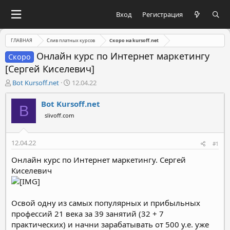
Вход
Регистрация
ГЛАВНАЯ
Слив платных курсов
Скоро на kursoff.net
Онлайн курс по Интернет маркетингу
Скоро
[Сергей Киселевич]
А
Д
Bot Kursoff.net
12.04.22
в
а
т
т
Bot Kursoff.net
B
о
а
slivoff.com
р
н
т
а
е
ч
12.04.22
#1
м
а
ы
л
Онлайн курс по Интернет маркетингу. Сергей
а
Киселевич
Освой одну из самых популярных и прибыльных
профессий 21 века за 39 занятий (32 + 7
практических) и начни зарабатывать от 500 у.е. уже