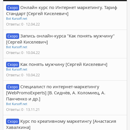
Онлайн курс по Интернет маркетингу. Тариф
Скоро
Стандарт [Сергей Киселевич]
Bot Kursoff.net
Ответы
0
12.04.22
Запись онлайн-курса "Как понять мужчину"
Скоро
[Сергей Киселевич]
Bot Kursoff.net
Ответы
0
10.04.22
Как понять мужчину [Сергей Киселевич]
Скоро
Bot Kursoff.net
Ответы
0
10.04.22
Специалист по интернет-маркетингу
Скоро
[WebPromoExperts] [В. Сиднёв, А. Коломиец, А.
Панченко и др.]
Bot Kursoff.net
Ответы
0
13.11.21
Курс по креативному маркетингу [Анастасия
Скоро
Хавалкина]