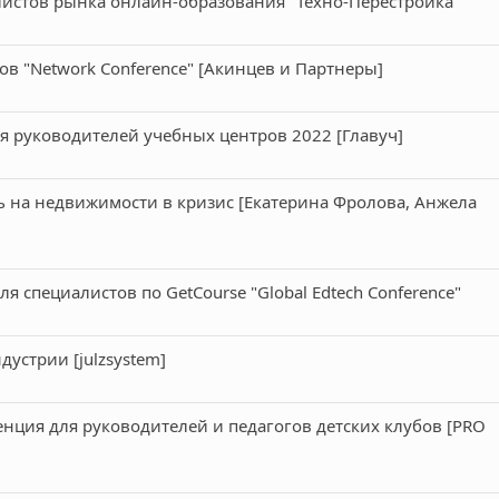
истов рынка онлайн-образования "Техно-Перестройка"
в "Network Conference" [Акинцев и Партнеры]
 руководителей учебных центров 2022 [Главуч]
ь на недвижимости в кризис [Екатерина Фролова, Анжела
 специалистов по GetCourse "Global Edtech Conference"
дустрии [julzsystem]
ция для руководителей и педагогов детских клубов [PRO