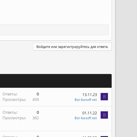
Войдите или зарегистрируйтесь для ответа.
Ответы
0
13.11.23
B
Просмотры
459
Bot Kursoff.net
Ответы
0
01.11.22
B
Просмотры
362
Bot Kursoff.net