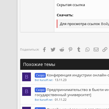
Скрытая ссылка
Скачать:
Для просмотра ссылок
Войд
Facebook
Twitter
Reddit
Pinterest
Tumblr
WhatsApp
Элект
Поделиться:
Похожие темы
Конференция индустрии онлайн-об
Скоро
B
13.11.23
Bot Kursoff.net
Предпринимательство в бьюти-ин
Скоро
B
государственный университет]
01.11.22
Bot Kursoff.net