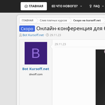
ГЛАВНАЯ
ЧТО НОВОГО?
FAQ
ГЛАВНАЯ
Слив платных курсов
Скоро на kursoff.net
Онлайн-конференция для 
Скоро
А
Д
Bot Kursoff.net
29.11.23
в
а
т
т
29.11.23
о
а
B
р
н
т
а
е
ч
м
а
Bot Kursoff.net
ы
л
а
slivoff.com