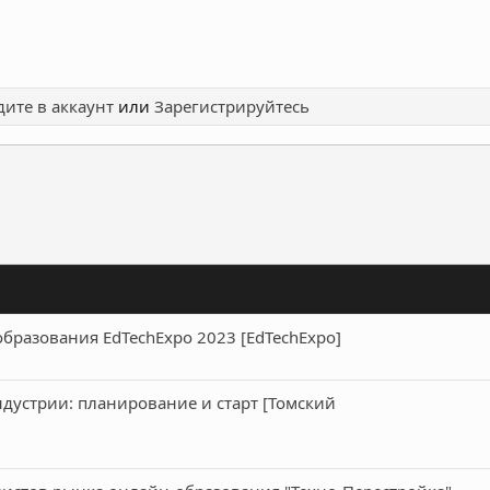
ите в аккаунт
или
Зарегистрируйтесь
ронная почта
Ссылка
разования EdTechExpo 2023 [EdTechExpo]
дустрии: планирование и старт [Томский