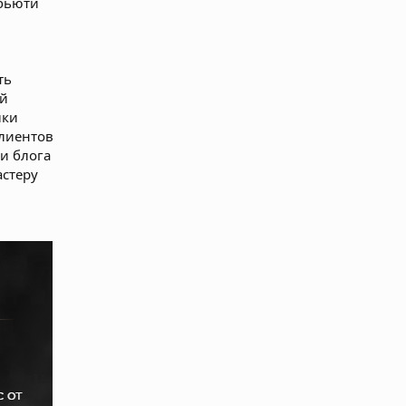
бьюти
ть
ей
лки
клиентов
и блога
астеру