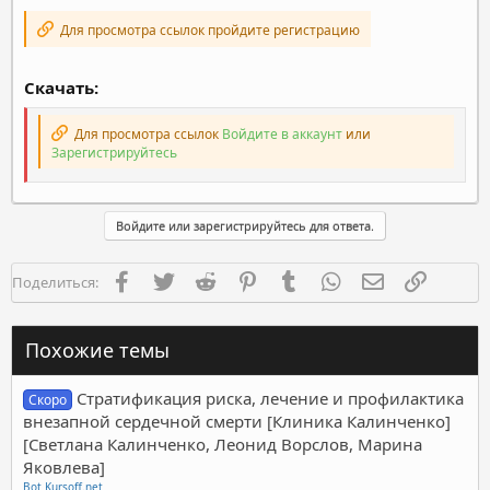
Для просмотра ссылок пройдите регистрацию
Скачать:
Для просмотра ссылок
Войдите в аккаунт
или
Зарегистрируйтесь
Войдите или зарегистрируйтесь для ответа.
Facebook
Twitter
Reddit
Pinterest
Tumblr
WhatsApp
Электронная п
Ссылка
Поделиться:
Похожие темы
Стратификация риска, лечение и профилактика
Скоро
внезапной сердечной смерти [Клиника Калинченко]
[Светлана Калинченко, Леонид Ворслов, Марина
Яковлева]
Bot Kursoff.net