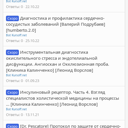
Bot Kursoff.net
Ответы
0
22.10.22
Диагностика и профилактика сердечно-
Скоро
сосудистых заболеваний [Валерий Подрубаев]
[humberto.2.0]
Bot Kursoff.net
Ответы
0
25.10.22
Инструментальная диагностика
Скоро
окислительного стресса и эндотелиальной
дисфункции. Ангиоскан и Окклюзионная проба.
[Клиника Калинченко] [Леонид Ворслов]
Bot Kursoff.net
Ответы
0
01.09.23
Инсулиновый рецептор. Часть 4. Взгляд
Скоро
специалистов холистической медицины на процессы
... [Клиника Калинченко] [Леонид Ворслов]
Bot Kursoff.net
Ответы
0
13.11.21
[Dr. Pescatore] Протокол по защите от сердечно-
Скоро