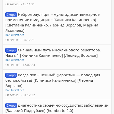
Ответы
0
13.11.21
Нейромодуляция - мультидисциплинарное
Скоро
применение в медицине [Клиника Калинченко]
[Светлана Калинченко, Леонид Ворслов, Марина
Яковлева]
Bot Kursoff.net
Ответы
0
04.12.21
Сигнальный путь инсулинового рецептора.
Скоро
Часть 1 [Клиника Калинченко] [Леонид Ворслов]
Bot Kursoff.net
Ответы
0
15.02.23
Когда повышенный ферритин — повод для
Скоро
беспокойства? [Клиника Калинченко] [Леонид
Ворслов]
Bot Kursoff.net
Ответы
0
01.12.22
Диагностика сердечно-сосудистых заболеваний
Скоро
[Валерий Подрубаев] [humberto.2.0]