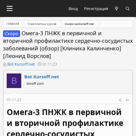
Вход
Регистрация
ГЛАВНАЯ
Слив платных курсов
Скоро на kursoff.net
Омега-3 ПНЖК в первичной и
Скоро
вторичной профилактике сердечно-сосудистых
заболеваний (обзор) [Клиника Калинченко]
[Леонид Ворслов]
А
Д
Bot Kursoff.net
01.11.23
в
а
т
т
Bot Kursoff.net
B
о
а
slivoff.com
р
н
т
а
е
ч
01.11.23
#1
м
а
ы
л
Омега-3 ПНЖК в первичной
а
и вторичной профилактике
сердечно-сосудистых