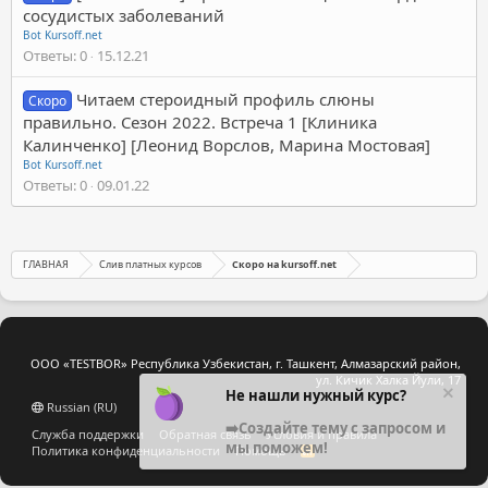
сосудистых заболеваний
Bot Kursoff.net
Ответы
0
15.12.21
Читаем стероидный профиль слюны
Скоро
правильно. Сезон 2022. Встреча 1 [Клиника
Калинченко] [Леонид Ворслов, Марина Мостовая]
Bot Kursoff.net
Ответы
0
09.01.22
ГЛАВНАЯ
Слив платных курсов
Скоро на kursoff.net
ООО «TESTBOR» Республика Узбекистан, г. Ташкент, Алмазарский район,
ул. Кичик Халка Йули, 17
Не нашли нужный курс?
Russian (RU)
➡️Создайте тему с запросом и
Служба поддержки
Обратная связь
Условия и правила
мы поможем!
Политика конфиденциальности
Помощь
R
S
S