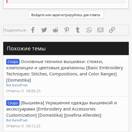
Войдите или зарегистрируйтесь для ответа.
Facebook
Twitter
Reddit
Pinterest
Tumblr
WhatsApp
Электронная п
Ссылка
Поделиться:
Похожие темы
Основные техники вышивки: стежки,
Скоро
композиции и цветовые диапазоны [Basic Embroidery
Techniques: Stitches, Compositions, and Color Ranges]
[Domestika]
Bot Kursoff.net
Ответы
0
04.06.23
[Вышивка] Украшение одежды вышивкой и
Скоро
аксессуарами [Embroidery and Accessories
Customization] [Domestika] [Josefina Allendes]
Bot Kursoff.net
Ответы
0
04.12.22