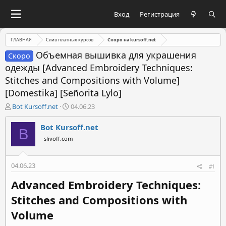
Вход
Регистрация
ГЛАВНАЯ
Слив платных курсов
Скоро на kursoff.net
Объемная вышивка для украшения
Скоро
одежды [Advanced Embroidery Techniques:
Stitches and Compositions with Volume]
[Domestika] [Señorita Lylo]
А
Д
Bot Kursoff.net
04.06.23
в
а
т
т
Bot Kursoff.net
B
о
а
slivoff.com
р
н
т
а
е
ч
04.06.23
#1
м
а
ы
л
Advanced Embroidery Techniques:
а
Stitches and Compositions with
Volume