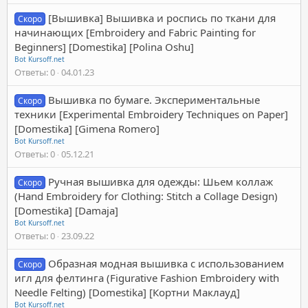
[Вышивка] Вышивка и роспись по ткани для
Скоро
начинающих [Embroidery and Fabric Painting for
Beginners] [Domestika] [Polina Oshu]
Bot Kursoff.net
Ответы
0
04.01.23
Вышивка по бумаге. Экспериментальные
Скоро
техники [Experimental Embroidery Techniques on Paper]
[Domestika] [Gimena Romero]
Bot Kursoff.net
Ответы
0
05.12.21
Ручная вышивка для одежды: Шьем коллаж
Скоро
(Hand Embroidery for Clothing: Stitch a Collage Design)
[Domestika] [Damaja]
Bot Kursoff.net
Ответы
0
23.09.22
Образная модная вышивка с использованием
Скоро
игл для фелтинга (Figurative Fashion Embroidery with
Needle Felting) [Domestika] [Кортни Маклауд]
Bot Kursoff.net