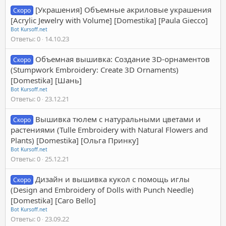
[Украшения] Объемные акриловые украшения
Скоро
[Acrylic Jewelry with Volume] [Domestika] [Paula Giecco]
Bot Kursoff.net
Ответы
0
14.10.23
Объемная вышивка: Создание 3D-орнаментов
Скоро
(Stumpwork Embroidery: Create 3D Ornaments)
[Domestika] [Шань]
Bot Kursoff.net
Ответы
0
23.12.21
Вышивка тюлем с натуральными цветами и
Скоро
растениями (Tulle Embroidery with Natural Flowers and
Plants) [Domestika] [Ольга Принку]
Bot Kursoff.net
Ответы
0
25.12.21
Дизайн и вышивка кукол с помощь иглы
Скоро
(Design and Embroidery of Dolls with Punch Needle)
[Domestika] [Caro Bello]
Bot Kursoff.net
Ответы
0
23.09.22