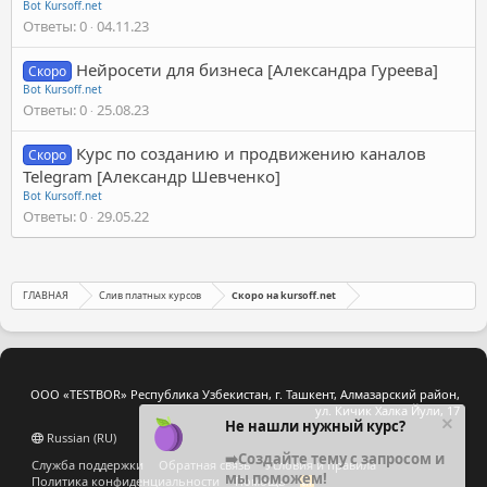
Bot Kursoff.net
Ответы
0
04.11.23
Нейросети для бизнеса [Александра Гуреева]
Скоро
Bot Kursoff.net
Ответы
0
25.08.23
Курс по созданию и продвижению каналов
Скоро
Telegram [Александр Шевченко]
Bot Kursoff.net
Ответы
0
29.05.22
ГЛАВНАЯ
Слив платных курсов
Скоро на kursoff.net
ООО «TESTBOR» Республика Узбекистан, г. Ташкент, Алмазарский район,
ул. Кичик Халка Йули, 17
Не нашли нужный курс?
Russian (RU)
➡️Создайте тему с запросом и
Служба поддержки
Обратная связь
Условия и правила
мы поможем!
Политика конфиденциальности
Помощь
R