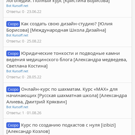
логопедии. Полный курс [Кристина Борисова]
Bot Kursoff.net
Ответы
0
23.06.22
Как создать свою дизайн-студию? [Юлия
Скоро
Борисова] [Международная Школа Дизайна]
Bot Kursoff.net
Ответы
0
25.08.22
Юридические тонкости и подводные камни
Скоро
ведения медицинского блога [Александра медведева,
Светлана Костина]
Bot Kursoff.net
Ответы
0
28.05.22
Онлайн-курс по шахматам. Курс «MAX» для
Скоро
начинающих [Русская шахматная школа] [Александра
Алиева, Дмитрий Кряквин]
Bot Kursoff.net
Ответы
1
01.08.26
Курс по созданию подкастов с нуля [izibizi]
Скоро
[Александр Козлов]