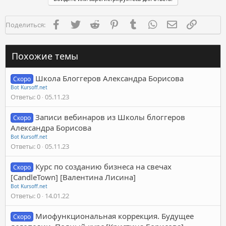
Facebook
Twitter
Reddit
Pinterest
Tumblr
WhatsApp
Электронная п
Ссылка
Поделиться:
Похожие темы
Школа Блоггеров Александра Борисова
Скоро
Bot Kursoff.net
Ответы
0
05.11.23
Записи вебинаров из Школы блоггеров
Скоро
Александра Борисова
Bot Kursoff.net
Ответы
0
05.11.23
Курс по созданию бизнеса на свечах
Скоро
[CandleTown] [Валентина Лисина]
Bot Kursoff.net
Ответы
0
14.01.22
Миофункциональная коррекция. Будущее
Скоро