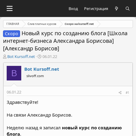
Вход
Регистрация
ГЛАВНАЯ
Слив платных курсов
Скоро на kursoff.net
Новый курс по созданию блога [Школа
Скоро
интернет-бизнеса Александра Борисова]
[Александр Борисов]
А
Д
Bot Kursoff.net
06.01.22
в
а
т
т
Bot Kursoff.net
B
о
а
slivoff.com
р
н
т
а
е
ч
06.01.22
#1
м
а
ы
л
Здравствуйте!
а
На связи Александр Борисов.
Неделю назад я записал
новый курс по созданию
блога
.