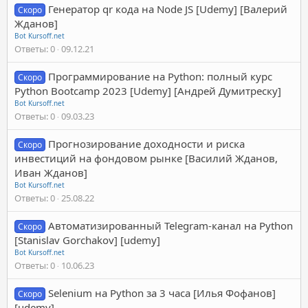
Генератор qr кода на Node JS [Udemy] [Валерий
Скоро
Жданов]
Bot Kursoff.net
Ответы
0
09.12.21
Программирование на Python: полный курс
Скоро
Python Bootcamp 2023 [Udemy] [Андрей Думитреску]
Bot Kursoff.net
Ответы
0
09.03.23
Прогнозирование доходности и риска
Скоро
инвестиций на фондовом рынке [Василий Жданов,
Иван Жданов]
Bot Kursoff.net
Ответы
0
25.08.22
Автоматизированный Telegram-канал на Python
Скоро
[Stanislav Gorchakov] [udemy]
Bot Kursoff.net
Ответы
0
10.06.23
Selenium на Python за 3 часа [Илья Фофанов]
Скоро
[udemy]