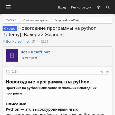
Вход
Регистрация
ГЛАВНАЯ
Слив платных курсов
Скоро на kursoff.net
Новогодние программы на python
Скоро
[Udemy] [Валерий Жданов]
А
Д
Bot Kursoff.net
14.12.21
в
а
т
т
Bot Kursoff.net
B
о
а
slivoff.com
р
н
т
а
е
ч
14.12.21
#1
м
а
ы
л
Новогодние программы на python
а
Практика на python: написание нескольких новогодних
программ
Описание
Python
— это высокоуровневый язык
программирования общего назначения. Его можно