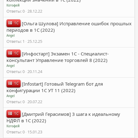
Котофей
Ответы
0
28.12.22
1C
[Ольга Шулова] Исправление ошибок прошлых
периодов в 1С (2022)
Angel
Ответы
1
25.12.25
1C
[Инфостарт] Экзамен 1С - Специалист-
консультант Управление торговлей 8 (2022)
Angel
Ответы
0
20.11.24
1C
[Infostart] Готовый Telegram бот для
конфигурации 1С УТ 11 (2022)
Angel
Ответы
0
20.07.22
1C
[Дмитрий Герасимов] 3 шага к идеальному
НДФЛ в 1С (2022)
Котофей
Ответы
0
15.01.23