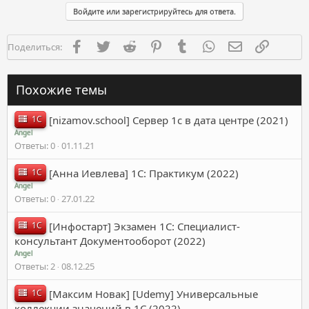
к
Войдите или зарегистрируйтесь для ответа.
ц
и
и
Facebook
Twitter
Reddit
Pinterest
Tumblr
WhatsApp
Электронная п
Ссылка
Поделиться:
:
Похожие темы
1C
[nizamov.school] Сервер 1с в дата центре (2021)
Angel
Ответы
0
01.11.21
1C
[Анна Иевлева] 1С: Практикум (2022)
Angel
Ответы
0
27.01.22
1C
[Инфостарт] Экзамен 1С: Специалист-
консультант Документооборот (2022)
Angel
Ответы
2
08.12.25
1C
[Максим Новак] [Udemy] Универсальные
коллекции значений в 1С (2022)