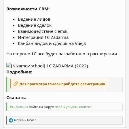
Возможности CRM:
Ведение лидов
Ведение сделок
Взаимодействие с email
Интеграция 1С Zadarma
Канбан лидов и сделок на VueJS
На стороне 1С все будет разработано в расширении.
Подробнее:
Для просмотра ссылок пройдите регистрацию
Скачать:​
Вы должны
Войти на форум
чтобы увидеть контент.
Р
bigben
и
luc4er
е
а