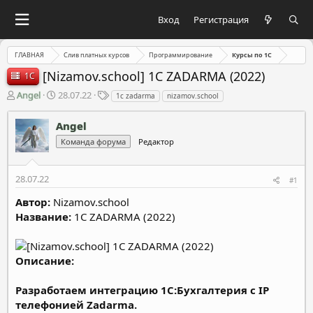
Вход
Регистрация
ГЛАВНАЯ
Слив платных курсов
Программирование
Курсы по 1C
[Nizamov.school] 1С ZADARMA (2022)
1C
А
Д
Т
Angel
28.07.22
1с zadarma
nizamov.school
в
а
е
т
т
г
Angel
о
а
и
Команда форума
Редактор
р
н
т
а
е
ч
28.07.22
#1
м
а
ы
л
Автор:
Nizamov.school
а
Название:
1С ZADARMA (2022)
Описание:
Разработаем интеграцию 1С:Бухгалтерия с IP
телефонией Zadarma.