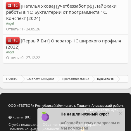
1C
[Наталья Ухова] [учетбеззабот.рф] Лайфхаки
работы в 1С: Бухгалтерии от программиста 1С.
Конспект (2024)
Angel
Ответы
1
24.05.26
1C
[Первый Бит] Оператор 1С широкого профиля
(2022)
Angel
Ответы
0
27.12.22
ГЛАВНАЯ
Слив платных курсов
Программирование
Курсы по 1C
ООО «TESTBOR» Республика Узбекистан, г. Ташкент, Алмазарский район,
ул. Кичик Халка Йули, 17
Не нашли нужный курс?
Russian (RU)
➡️Создайте тему с запросом и
Служба поддержки
Обратная связь
Условия и правила
мы поможем!
Политика конфиденциальности
Помощь
R