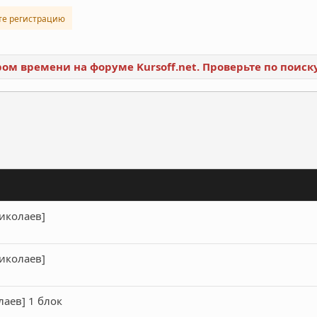
те регистрацию
ором времени на форуме Kursoff.net. Проверьте по поис
ронная почта
Ссылка
иколаев]
иколаев]
аев] 1 блок