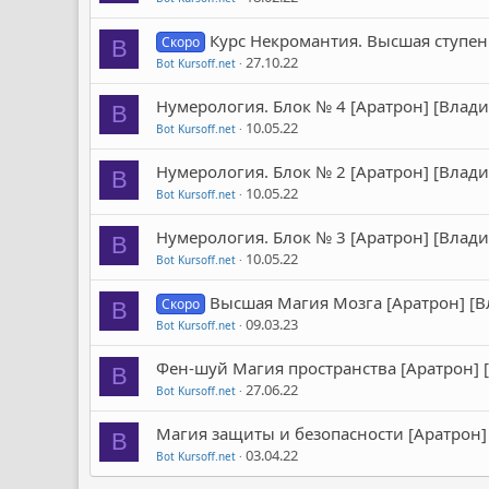
Курс Некромантия. Высшая ступе
Скоро
B
27.10.22
Bot Kursoff.net
Нумерология. Блок № 4 [Аратрон] [Влад
B
10.05.22
Bot Kursoff.net
Нумерология. Блок № 2 [Аратрон] [Влад
B
10.05.22
Bot Kursoff.net
Нумерология. Блок № 3 [Аратрон] [Влад
B
10.05.22
Bot Kursoff.net
Высшая Магия Мозга [Аратрон] [
Скоро
B
09.03.23
Bot Kursoff.net
Фен-шуй Магия пространства [Аратрон] 
B
27.06.22
Bot Kursoff.net
Магия защиты и безопасности [Аратрон]
B
03.04.22
Bot Kursoff.net