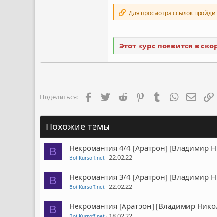
Для просмотра ссылок пройди
Этот курс появится в ск
Facebook
Twitter
Reddit
Pinterest
Tumblr
WhatsApp
Элект
Поделиться:
Похожие темы
Некромантия 4/4 [Аратрон] [Владимир Н
B
22.02.22
Bot Kursoff.net
Некромантия 3/4 [Аратрон] [Владимир Н
B
22.02.22
Bot Kursoff.net
Некромантия [Аратрон] [Владимир Никол
B
18.02.22
Bot Kursoff.net