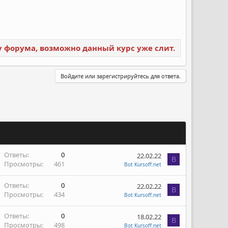
ку форума, возможно данный курс уже слит.
Войдите или зарегистрируйтесь для ответа.
Ответы
0
22.02.22
B
Просмотры
461
Bot Kursoff.net
Ответы
0
22.02.22
B
Просмотры
434
Bot Kursoff.net
Ответы
0
18.02.22
B
Просмотры
498
Bot Kursoff.net