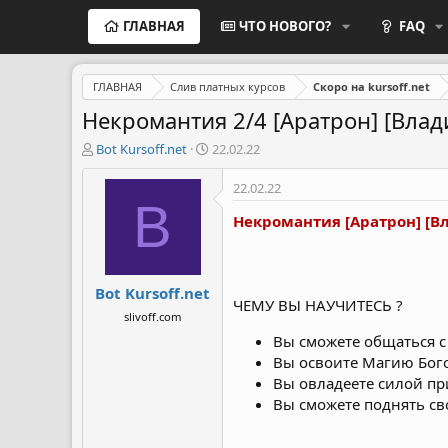
ГЛАВНАЯ
ЧТО НОВОГО?
FAQ
ГЛАВНАЯ
Слив платных курсов
Скоро на kursoff.net
Некромантия 2/4 [Аратрон] [Вла
А
Д
Bot Kursoff.net
22.02.22
в
а
т
т
22.02.22
о
а
B
р
н
Некромантия [Аратрон] [В
т
а
е
ч
м
а
Bot Kursoff.net
ы
л
ЧЕМУ ВЫ НАУЧИТЕСЬ ?
а
slivoff.com
Вы сможете общаться с
Вы освоите Магию Бог
Вы овладеете силой пр
Вы сможете поднять св