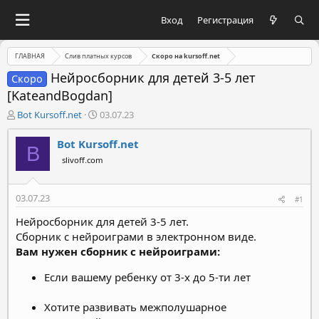
Вход
Регистрация
ГЛАВНАЯ
Слив платных курсов
Скоро на kursoff.net
Нейросборник для детей 3-5 лет
Скоро
[KateandBogdan]
А
Д
Bot Kursoff.net
03.07.23
в
а
т
т
Bot Kursoff.net
B
о
а
slivoff.com
р
н
т
а
е
ч
03.07.23
#1
м
а
ы
л
Нейросборник для детей 3-5 лет.
а
Сборник с нейроиграми в электронном виде.
Вам нужен сборник с нейроиграми:
Если вашему ребенку от 3-х до 5-ти лет
Хотите развивать межполушарное