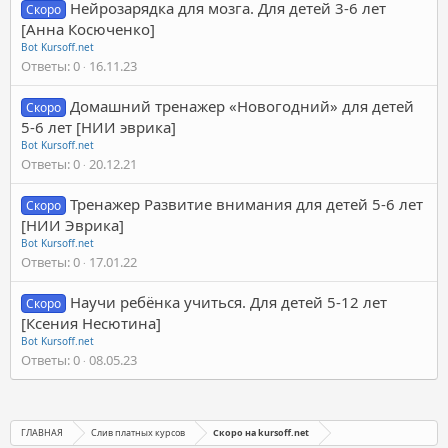
Нейрозарядка для мозга. Для детей 3-6 лет
Скоро
[Анна Косюченко]
Bot Kursoff.net
Ответы
0
16.11.23
Домашний тренажер «Новогодний» для детей
Скоро
5-6 лет [НИИ эврика]
Bot Kursoff.net
Ответы
0
20.12.21
Тренажер Развитие внимания для детей 5-6 лет
Скоро
[НИИ Эврика]
Bot Kursoff.net
Ответы
0
17.01.22
Научи ребёнка учиться. Для детей 5-12 лет
Скоро
[Ксения Несютина]
Bot Kursoff.net
Ответы
0
08.05.23
ГЛАВНАЯ
Слив платных курсов
Скоро на kursoff.net