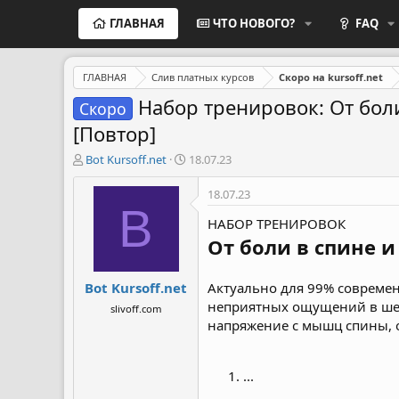
ГЛАВНАЯ
ЧТО НОВОГО?
FAQ
ГЛАВНАЯ
Слив платных курсов
Скоро на kursoff.net
Набор тренировок: От боли
Скоро
[Повтор]
А
Д
Bot Kursoff.net
18.07.23
в
а
т
т
18.07.23
о
а
B
р
н
НАБОР ТРЕНИРОВОК
т
а
От боли в спине 
е
ч
м
а
Bot Kursoff.net
ы
л
Актуально для 99% современ
а
неприятных ощущений в шее
slivoff.com
напряжение с мышц спины, о
...