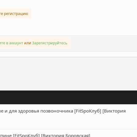
те регистрацию
те в аккаунт
или
Зарегистрируйтесь
ронная почта
Ссылка
е и для здоровья позвоночника [FitSpoКлуб] [Виктория
спине [FitSpoКлуб] [Виктория Боровская]