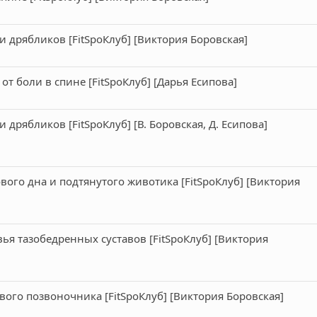
 дрябликов [FitSpoКлуб] [Виктория Боровская]
от боли в спине [FitSpoКлуб] [Дарья Есипова]
дрябликов [FitSpoКлуб] [В. Боровская, Д. Есипова]
вого дна и подтянутого животика [FitSpoКлуб] [Виктория
вья тазобедренных суставов [FitSpoКлуб] [Виктория
вого позвоночника [FitSpoКлуб] [Виктория Боровская]