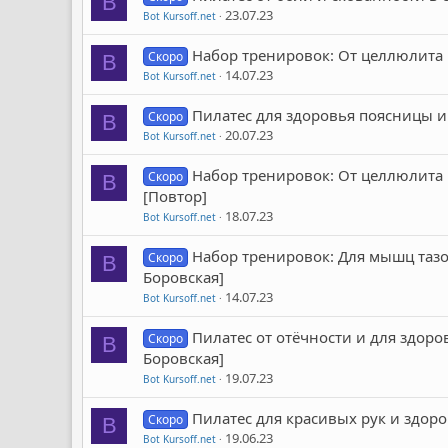
B
23.07.23
Bot Kursoff.net
Набор тренировок: От целлюлита и
Скоро
B
14.07.23
Bot Kursoff.net
Пилатес для здоровья поясницы и 
Скоро
B
20.07.23
Bot Kursoff.net
Набор тренировок: От целлюлита и 
Скоро
B
[Повтор]
18.07.23
Bot Kursoff.net
Набор тренировок: Для мышц тазо
Скоро
B
Боровская]
14.07.23
Bot Kursoff.net
Пилатес от отёчности и для здоро
Скоро
B
Боровская]
19.07.23
Bot Kursoff.net
Пилатес для красивых рук и здоро
Скоро
B
19.06.23
Bot Kursoff.net