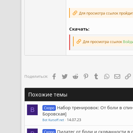
Для просмотра ссылок пройди
Скачать:
Для просмотра ссылок
Войди
Facebook
Twitter
Reddit
Pinterest
Tumblr
WhatsApp
Элект
Поделиться:
Похожие темы
Набор тренировок: От боли в спин
Скоро
B
Боровская]
14.07.23
Bot Kursoff.net
Пилатес от боли и скованности в 
Скоро