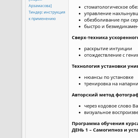
Арзамасова]
стоматологическое об
Тиндер: инструкция
управление нахлынув
к применению
обезболивание при се
быстро и безмедикаме
Сверх-техника ускоренног
раскрытие интуиции
отождествление с гени
Технология установки уни
нюансы по установке
тренировка на напарн
Авторский метод фотогра
через кодовое слово В
визуальное воспроизв
Программа обучения курс
ДЕНЬ 1 – Самогипноз и ус