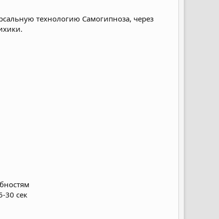
ерсальную технологию Самогипноза, через
ихики.
обностям
5-30 сек