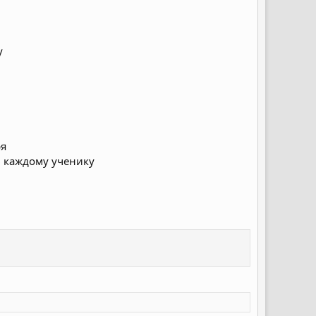
у
ря
» каждому ученику