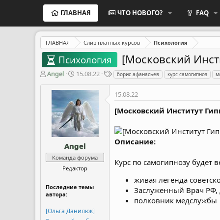
ГЛАВНАЯ
ЧТО НОВОГО?
FAQ
ГЛАВНАЯ
Слив платных курсов
Психология
[Московский Инсти
Психология
А
Д
Т
Angel
15.08.22
борис афанасьев
курс самогипноз
м
в
а
е
т
т
г
15.08.22
о
а
и
р
н
[Московский Институт Гипн
т
а
е
ч
м
а
Описание:
ы
л
Angel
а
Команда форума
Курс по самогипнозу будет 
Редактор
живая легенда советск
Последние темы
Заслуженный Врач РФ,
автора:
полковник медслужбы
[Ольга Данилюк]