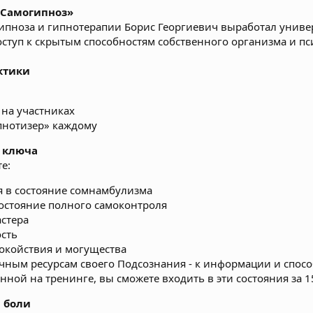
«Самогипноз»
 гипноза и гипнотерапии Борис Георгиевич выработал унив
оступ к скрытым способностям собственного организма и пс
ктики
на участниках
пнотизер» каждому
о ключа
е:
я в состояние сомнамбулизма
остояние полного самоконтроля
астера
сть
покойствия и могущества
ечным ресурсам своего Подсознания - к информации и спос
нной на тренинге, вы сможете входить в эти состояния за 1
 боли