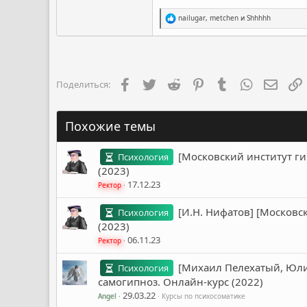
Р
nailugar
,
metchen
и
Shhhhh
е
а
к
ц
и
и
Facebook
Twitter
Reddit
Pinterest
Tumblr
WhatsApp
Элект
Поделиться:
:
Похожие темы
[Московский институт ги
Психология
(2023)
17.12.23
Ректор
[И.Н. Нифатов] [Московс
Психология
(2023)
06.11.23
Ректор
[Михаил Пелехатый, Юли
Психология
самогипноз. Онлайн-курс (2022)
29.03.22
Angel
Курсы по психосоматике