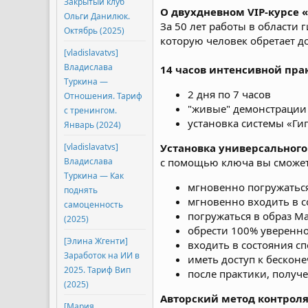
Закрытый клуб
О двухдневном VIP-курсе 
Ольги Данилюк.
За 50 лет работы в области
Октябрь (2025)
которую человек обретает д
[vladislavatvs]
Владислава
14 часов интенсивной пра
Туркина ―
2 дня по 7 часов
Отношения. Тариф
"живые" демонстрации 
с тренингом.
установка системы «Ги
Январь (2024)
[vladislavatvs]
Установка универсальног
Владислава
с помощью ключа вы сможет
Туркина ― Как
мгновенно погружатьс
поднять
мгновенно входить в с
самоценность
погружаться в образ М
(2025)
обрести 100% уверенно
[Элина Жгенти]
входить в состояния с
Заработок на ИИ в
иметь доступ к бескон
2025. Тариф Вип
после практики, получе
(2025)
Авторский метод контроля
[Мария