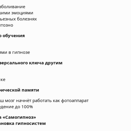
езболивание
шими эмоциями
рьезных болезнях
нтозно
о обучения
ями в гипнозе
версального ключа другим
ике
фической памяти
аш мозг начнёт работать как фотоаппарат
едение до 100%
а «Самогипноз»
тановка гипносистем