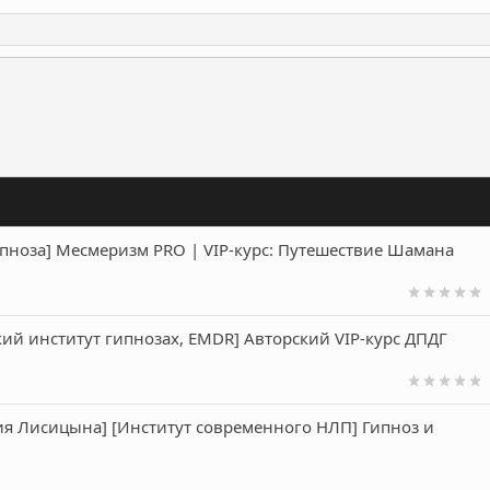
ронная почта
Ссылка
пноза] Месмеризм PRO | VIP-курс: Путешествие Шамана
кий институт гипнозах, EMDR] Авторский VIP-курс ДПДГ
я Лисицына] [Институт современного НЛП] Гипноз и