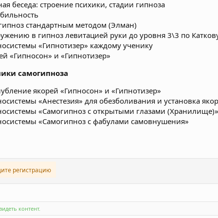
ая беседа: строение психики, стадии гипноза
абильность
 гипноз стандартным методом (Элман)
ружению в гипноз левитацией руки до уровня 3\3 по Катков
пносистемы «Гипнотизер» каждому ученику
рей «Гипносон» и «Гипнотизер»
ники самогипноза
глубление якорей «Гипносон» и «Гипнотизер»
пносистемы «Анестезия» для обезболивания и установка яко
пносистемы «Самогипноз с открытыми глазами (Хранилище)
пносистемы «Самогипноз с фабулами самовнушения»
дите регистрацию
идеть контент.